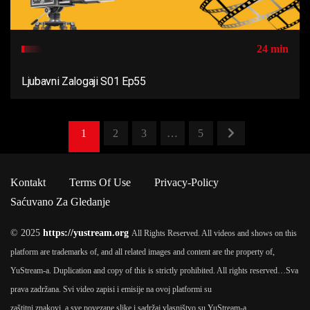
24 min
Ljubavni Zalogaji S01 Ep55
1
2
3
…
5
Kontakt
Terms Of Use
Privacy-Policy
Saćuvano Za Gledanje
© 2025
https://yustream.org
All Rights Reserved. All videos and shows on this
platform are trademarks of, and all related images and content are the property of,
YuStream-a. Duplication and copy of this is strictly prohibited. All rights reserved…
Sva
prava zadržana. Svi video zapisi i emisije na ovoj platformi su
zaštitni znakovi, a sve povezane slike i sadržaj vlasništvo su YuStream-a.