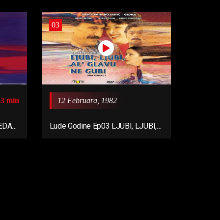
03
83 min
12 Februara, 1982
DEDA
Lude Godine Ep03 LJUBI, LJUBI,
AL’ GLAVU NE GUBI