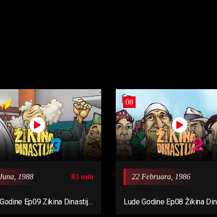
08
Juna, 1988
83 min
22 Februara, 1986
Godine Ep09 Zikina Dinastija
Lude Godine Ep08 Žikina Dina
ude Godine
2