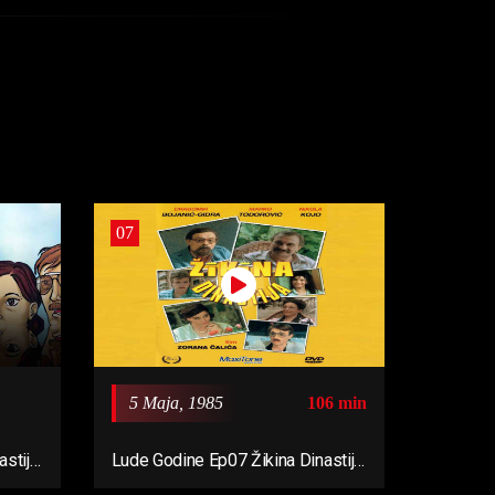
07
5 Maja, 1985
106 min
stija
Lude Godine Ep07 Žikina Dinastija
1