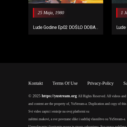
25 Maja, 1980
1 J
Lude Godine Ep02 DOŠLO DOBA
Lude 
DA SE LJUBAV PROBA
Kontakt
Terms Of Use
Privacy-Policy
S
© 2025
https://yustream.org
All Rights Reserved. All videos and 
and content are the property of, YuStream-a. Duplication and copy of this 
Svi video zapisi i emisije na ovoj platformi su
zaštitni znakovi, a sve povezane slike i sadržaj vlasništvo su YuStream-a.
Umnožavanje i kopiranje ovoga je strogo zabranjeno. Sva prava zadržana.