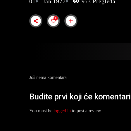
01
Jan 1977
953 Pregleda
0
Još nema komentara
Budite prvi koji će komentar
You must be
logged in
to post a review.