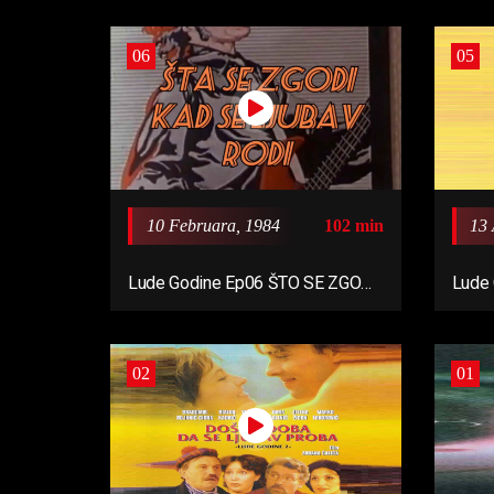
06
05
10 Februara, 1984
102 min
13 
Lude Godine Ep06 ŠTO SE ZGODI
Lude 
KAD SE LJUBAV RODI (1984)
MI (1
02
01