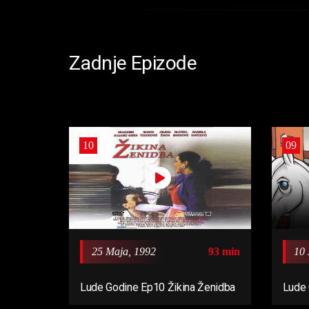
Zadnje Epizode
10
09
25 Maja, 1992
93 min
10 
Lude Godine Ep10 Žikina Ženidba
Lude 
3 Sul