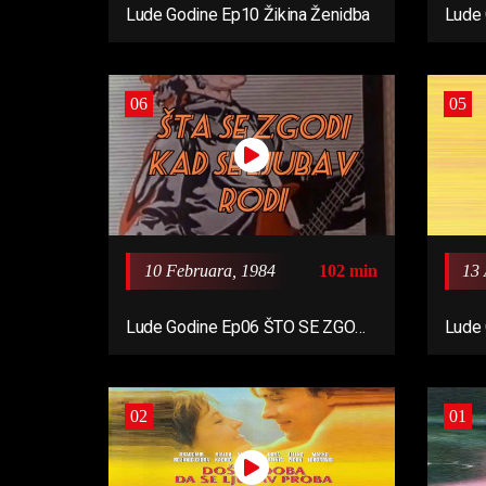
Lude Godine Ep10 Žikina Ženidba
Lude 
3 Sul
06
05
10 Februara, 1984
102 min
13 
Lude Godine Ep06 ŠTO SE ZGODI
Lude 
KAD SE LJUBAV RODI (1984)
MI (1
02
01