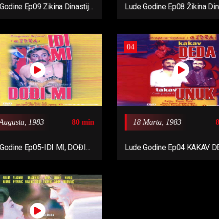
Godine Ep09 Zikina Dinastija
Lude Godine Ep08 Žikina Dina
ude Godine
2
04
Augusta, 1983
80 min
18 Marta, 1983
Godine Ep05-IDI MI, DOĐI
Lude Godine Ep04 KAKAV 
983)
TAKAV UNUK