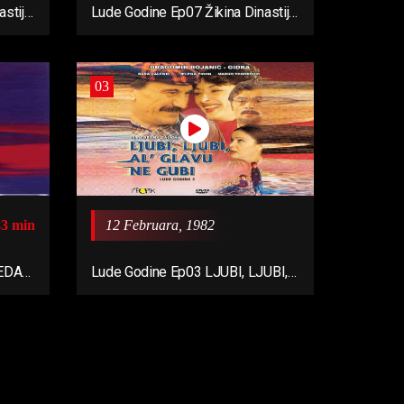
stija
Lude Godine Ep07 Žikina Dinastija
1
03
83 min
12 Februara, 1982
DEDA
Lude Godine Ep03 LJUBI, LJUBI,
AL’ GLAVU NE GUBI