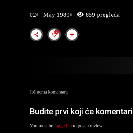
02
May 1980
859 pregleda
0
Još nema komentara
Budite prvi koji će koment
You must be
logged in
to post a review.