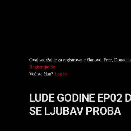
Ovaj sadržaj je za registrovane članove. Free, Donacija 
Registrujte Se
Već ste član?
Log in
LUDE GODINE EP02 
SE LJUBAV PROBA