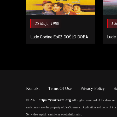
25 Maja, 1980
1 J
Lude Godine Ep02 DOŠLO DOBA
Lude 
DA SE LJUBAV PROBA
Kontakt
Terms Of Use
Privacy-Policy
S
© 2025
https://yustream.org
All Rights Reserved. All videos and 
and content are the property of, YuStream-a. Duplication and copy of this 
Svi video zapisi i emisije na ovoj platformi su