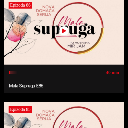
Epizoda 86
40 min
Mala Supruga E86
Epizoda 85