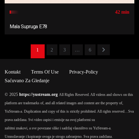
42 min
Mala Supruga E78
1
2
3
…
6
Kontakt
Terms Of Use
Privacy-Policy
Saćuvano Za Gledanje
© 2025
https://yustream.org
All Rights Reserved. All videos and shows on this
platform are trademarks of, and all related images and content are the property of,
YuStream-a. Duplication and copy of this is strictly prohibited. All rights reserved…
Sva
prava zadržana. Svi video zapisi i emisije na ovoj platformi su
zaštitni znakovi, a sve povezane slike i sadržaj vlasništvo su YuStream-a.
Umnožavanje i kopiranje ovoga je strogo zabranjeno. Sva prava zadržana.