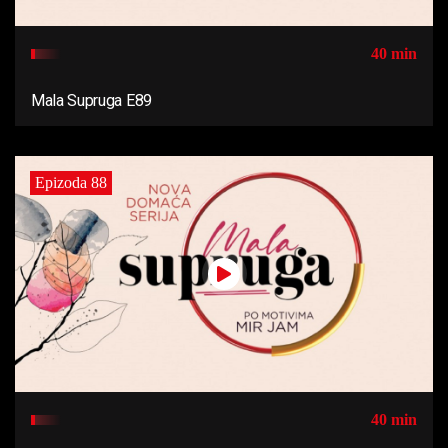
40 min
Mala Supruga E89
Epizoda 88
40 min