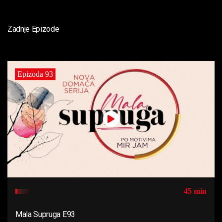
Zadnje Epizode
Epizoda 93
45 min
Mala Supruga E93