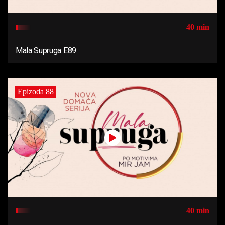
40 min
Mala Supruga E89
Epizoda 88
40 min