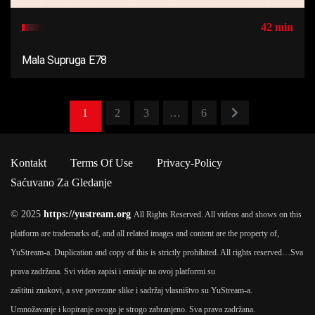
42 min
Mala Supruga E78
1
2
3
…
6
Kontakt
Terms Of Use
Privacy-Policy
Saćuvano Za Gledanje
© 2025
https://yustream.org
All Rights Reserved. All videos and shows on this
platform are trademarks of, and all related images and content are the property of,
YuStream-a. Duplication and copy of this is strictly prohibited. All rights reserved…
Sva
prava zadržana. Svi video zapisi i emisije na ovoj platformi su
zaštitni znakovi, a sve povezane slike i sadržaj vlasništvo su YuStream-a.
Umnožavanje i kopiranje ovoga je strogo zabranjeno. Sva prava zadržana.