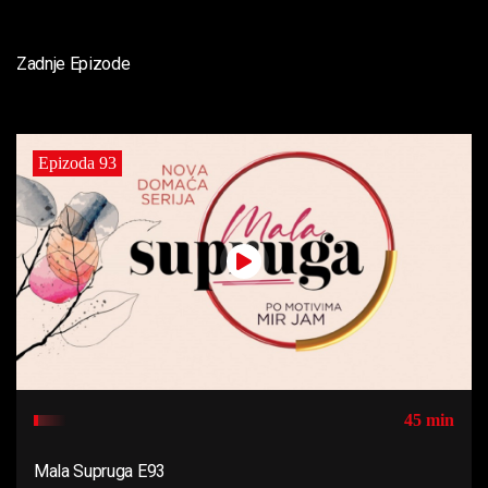
Zadnje Epizode
Epizoda 93
45 min
Mala Supruga E93