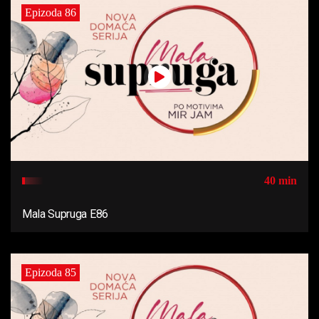
Epizoda 86
40 min
Mala Supruga E86
Epizoda 85