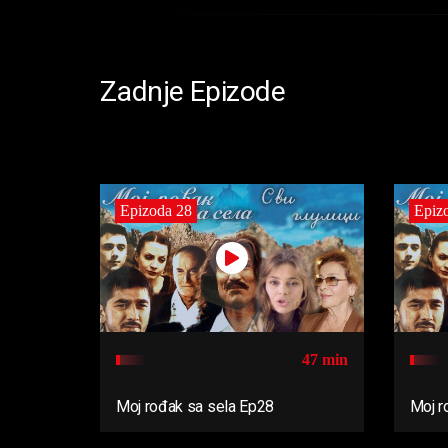
Zadnje Epizode
Epizoda 28
Epiz
47 min
Moj rođak sa sela Ep28
Moj r