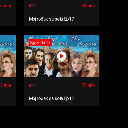
46 min
55 min
Moj rođak sa sela Ep17
Epizoda 13
53 min
57 min
Moj rođak sa sela Ep13