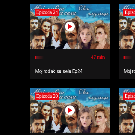
Epizoda 24
Epiz
47 min
Moj rođak sa sela Ep24
Moj r
Epizoda 20
Epiz