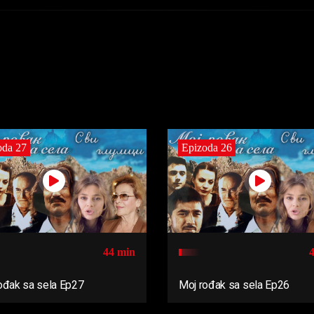
oda 27
Epizoda 26
44 min
ođak sa sela Ep27
Moj rođak sa sela Ep26