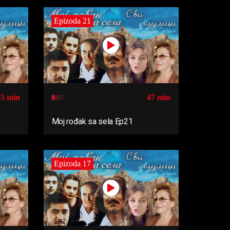
Epizoda 21
55 min
47 min
Moj rođak sa sela Ep21
Epizoda 17