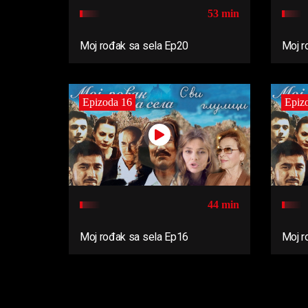
53 min
Moj rođak sa sela Ep20
Moj r
Epizoda 16
Epiz
44 min
Moj rođak sa sela Ep16
Moj r