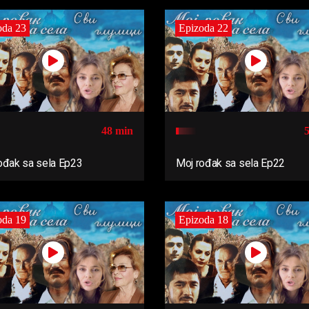
oda 23
Epizoda 22
48 min
ođak sa sela Ep23
Moj rođak sa sela Ep22
oda 19
Epizoda 18