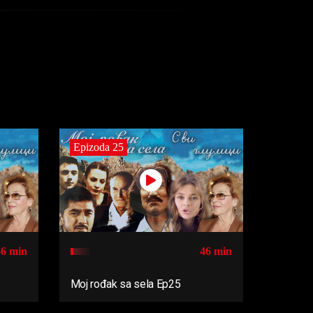
Epizoda 25
46 min
46 min
Moj rođak sa sela Ep25