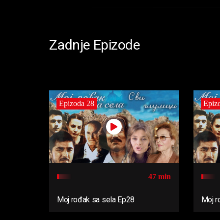
Zadnje Epizode
Epizoda 28
Epiz
47 min
Moj rođak sa sela Ep28
Moj r