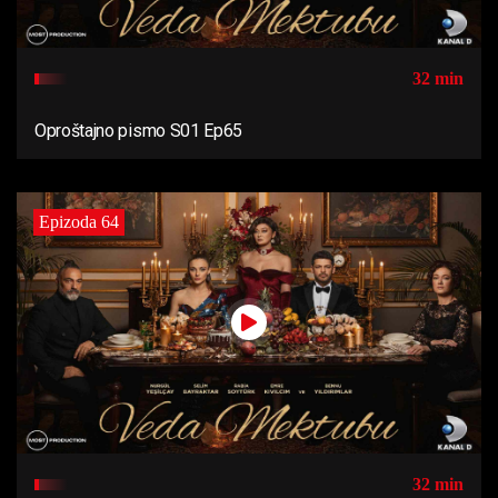
32 min
Oproštajno pismo S01 Ep65
Epizoda 64
32 min