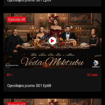
Oproštajno pismo S01 Ep69
Epizoda 68
32 min
Oproštajno pismo S01 Ep68
Epizoda 67