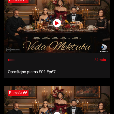
32 min
Oproštajno pismo S01 Ep67
Epizoda 66