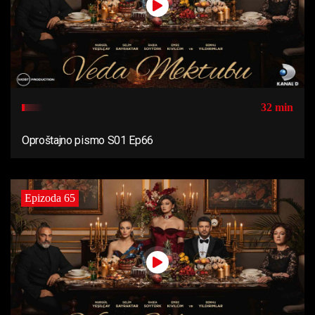
32 min
Oproštajno pismo S01 Ep66
Epizoda 65