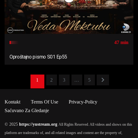
47 min
Oproštajno pismo S01 Ep55
1
2
3
…
5
Kontakt
Terms Of Use
Privacy-Policy
Saćuvano Za Gledanje
© 2025
https://yustream.org
All Rights Reserved. All videos and shows on this
platform are trademarks of, and all related images and content are the property of,