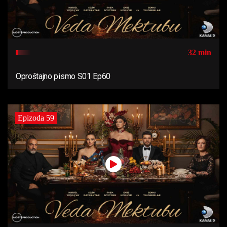
32 min
Oproštajno pismo S01 Ep60
Epizoda 59