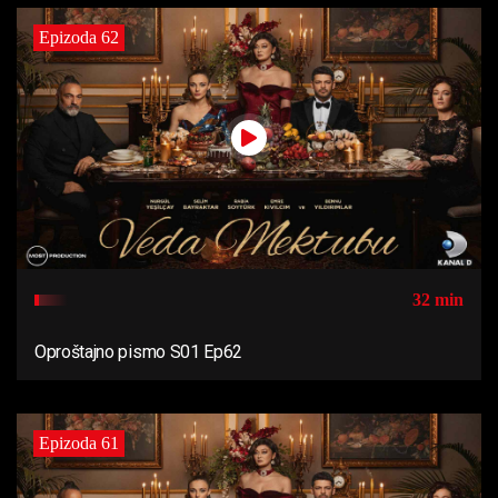
Epizoda 62
32 min
Oproštajno pismo S01 Ep62
Epizoda 61