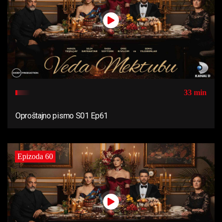
33 min
Oproštajno pismo S01 Ep61
Epizoda 60