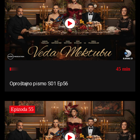
45 min
Oproštajno pismo S01 Ep56
Epizoda 55