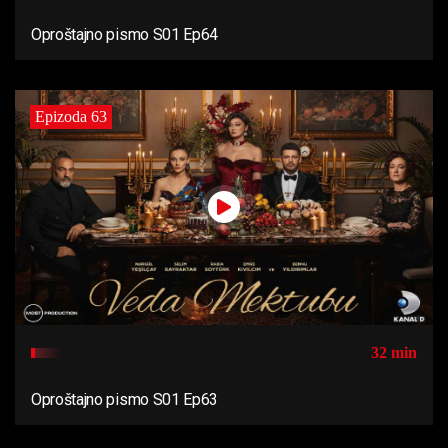
Oproštajno pismo S01 Ep64
Epizoda 63
32 min
Oproštajno pismo S01 Ep63