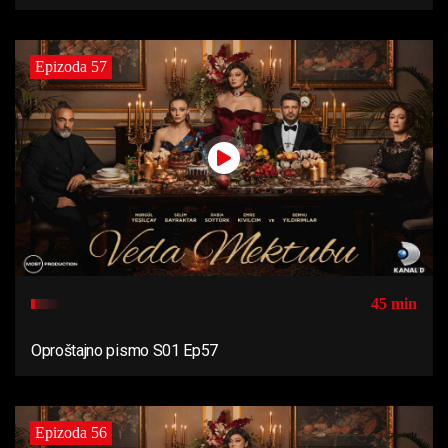
Epizoda 57
45 min
Oproštajno pismo S01 Ep57
Epizoda 56