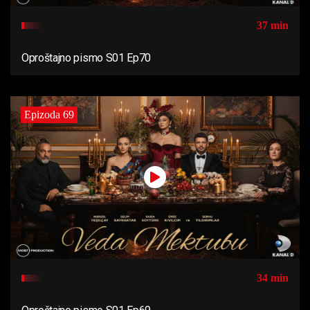
37 min
Oproštajno pismo S01 Ep70
Epizoda 69
34 min