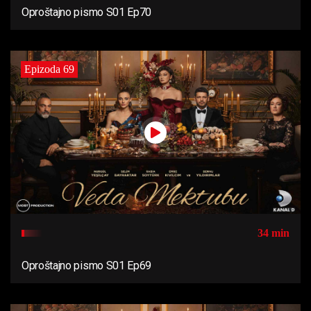
Oproštajno pismo S01 Ep70
Epizoda 69
34 min
Oproštajno pismo S01 Ep69