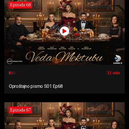
Epizoda 68
32 min
Oproštajno pismo S01 Ep68
Epizoda 67