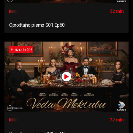
32 min
Oproštajno pismo S01 Ep60
Epizoda 59
32 min