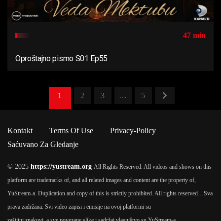
47 min
Oproštajno pismo S01 Ep55
1
2
3
…
5
Kontakt
Terms Of Use
Privacy-Policy
Saćuvano Za Gledanje
© 2025
https://yustream.org
All Rights Reserved. All videos and shows on this
platform are trademarks of, and all related images and content are the property of,
YuStream-a. Duplication and copy of this is strictly prohibited. All rights reserved…
Sva
prava zadržana. Svi video zapisi i emisije na ovoj platformi su
zaštitni znakovi, a sve povezane slike i sadržaj vlasništvo su YuStream-a.