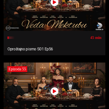
45 min
Oproštajno pismo S01 Ep56
Epizoda 55