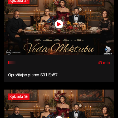
Epizoda 57
45 min
Oproštajno pismo S01 Ep57
Epizoda 56