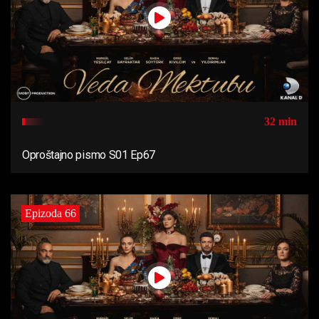
32 min
Oproštajno pismo S01 Ep67
Epizoda 66