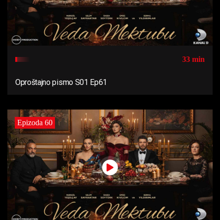
33 min
Oproštajno pismo S01 Ep61
Epizoda 60