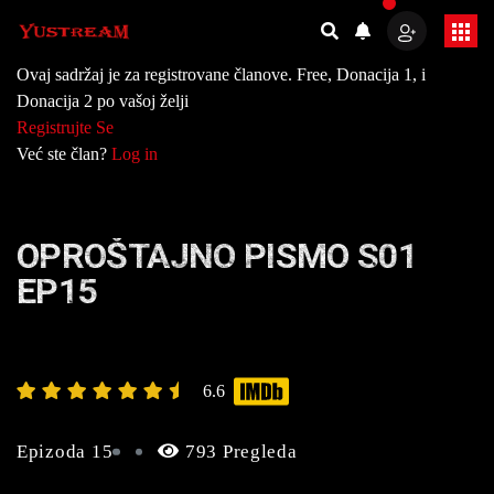
Ovaj sadržaj je za registrovane članove. Free, Donacija 1, i
Donacija 2 po vašoj želji
Registrujte Se
Već ste član?
Log in
OPROŠTAJNO PISMO S01
EP15
6.6
Epizoda 15
793 Pregleda