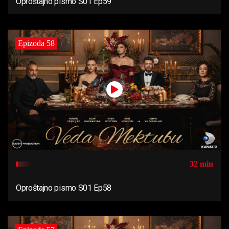
Oproštajno pismo S01 Ep59
Epizoda 58
32 min
Oproštajno pismo S01 Ep58