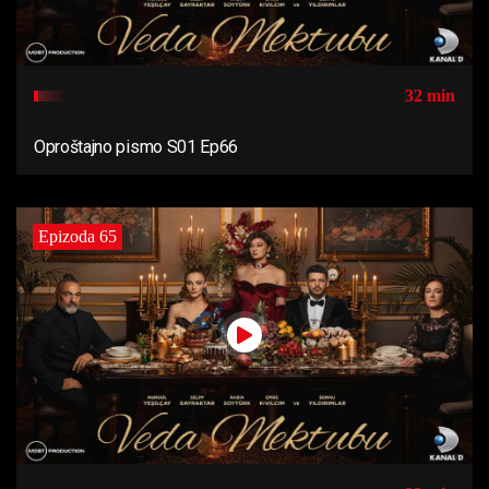
32 min
Oproštajno pismo S01 Ep66
Epizoda 65