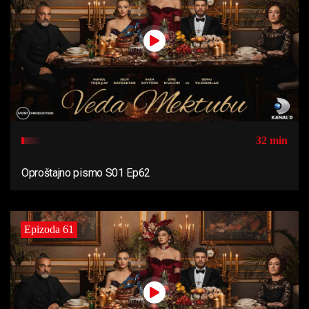
32 min
Oproštajno pismo S01 Ep62
Epizoda 61