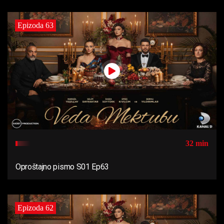
Epizoda 63
32 min
Oproštajno pismo S01 Ep63
Epizoda 62