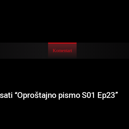
Komentari
isati “Oproštajno pismo S01 Ep23”