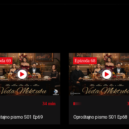
oda 69
Epizoda 68
34 min
tajno pismo S01 Ep69
Oproštajno pismo S01 Ep68