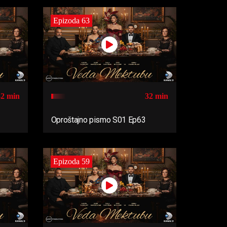
Epizoda 63
32 min
32 min
Oproštajno pismo S01 Ep63
Epizoda 59