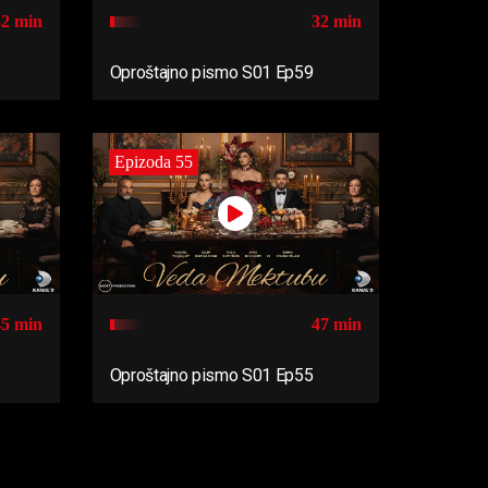
32 min
32 min
Oproštajno pismo S01 Ep59
Epizoda 55
45 min
47 min
Oproštajno pismo S01 Ep55