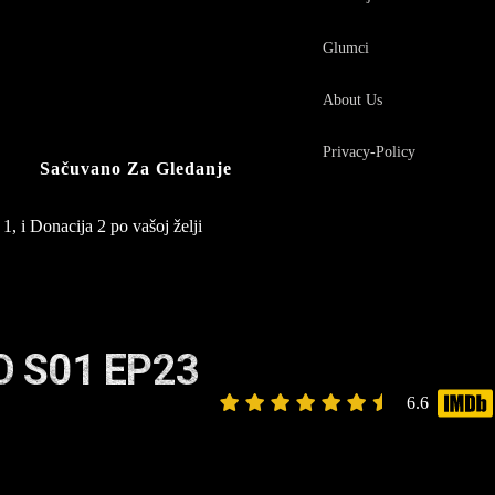
Glumci
About Us
Privacy-Policy
Sačuvano Za Gledanje
1, i Donacija 2 po vašoj želji
 S01 EP23
6.6