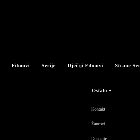
Filmovi
Serije
Dječiji Filmovi
Strane Ser
Ostalo
Kontakt
Žanrovi
Donacije