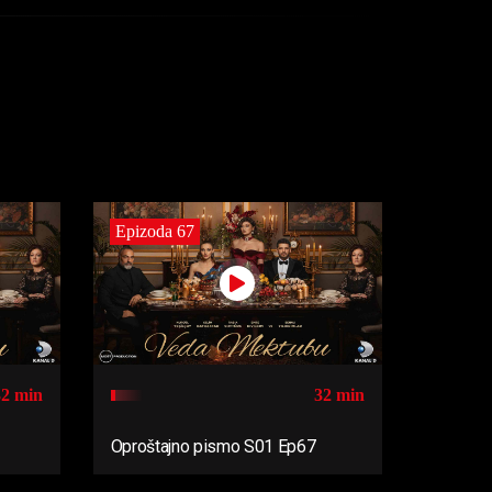
Epizoda 67
32 min
32 min
Oproštajno pismo S01 Ep67