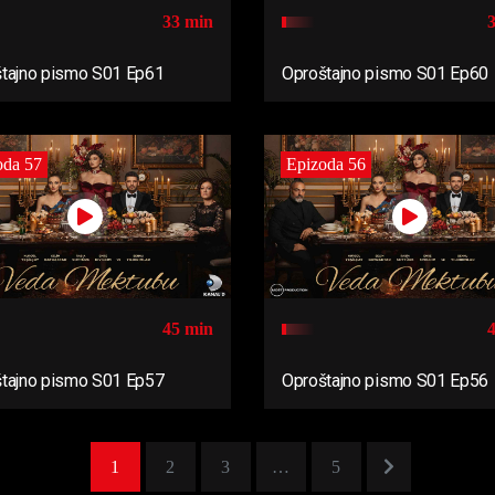
33 min
tajno pismo S01 Ep61
Oproštajno pismo S01 Ep60
oda 57
Epizoda 56
45 min
tajno pismo S01 Ep57
Oproštajno pismo S01 Ep56
1
2
3
…
5