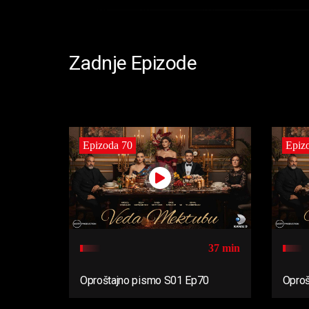
Zadnje Epizode
Epizoda 70
Epiz
37 min
Oproštajno pismo S01 Ep70
Oproš