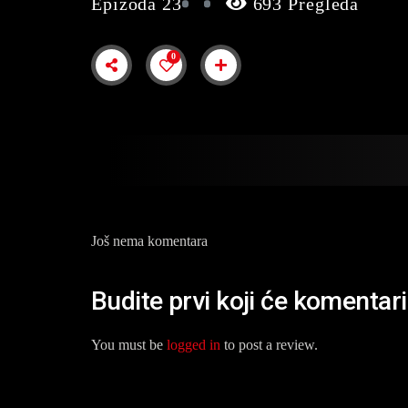
Epizoda 23
693 Pregleda
0
Još nema komentara
Budite prvi koji će komentar
You must be
logged in
to post a review.