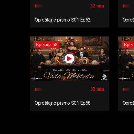
32 min
Oproštajno pismo S01 Ep62
Oproš
Epizoda 58
Epiz
32 min
Oproštajno pismo S01 Ep58
Oproš