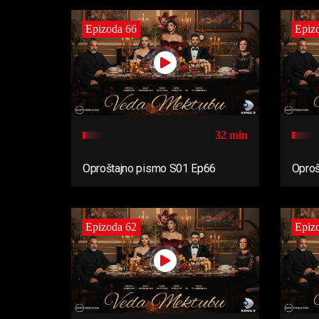
Epizoda 66
Epiz
32 min
Oproštajno pismo S01 Ep66
Oproš
Epizoda 62
Epiz