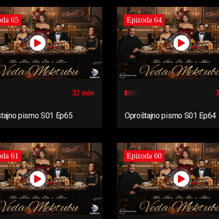
oda 65
Epizoda 64
32 min
tajno pismo S01 Ep65
Oproštajno pismo S01 Ep64
oda 61
Epizoda 60