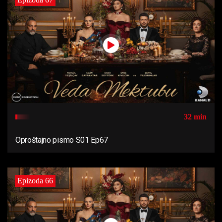
32 min
Oproštajno pismo S01 Ep67
Epizoda 66