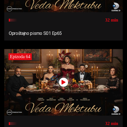
32 min
Oproštajno pismo S01 Ep65
Epizoda 64
32 min