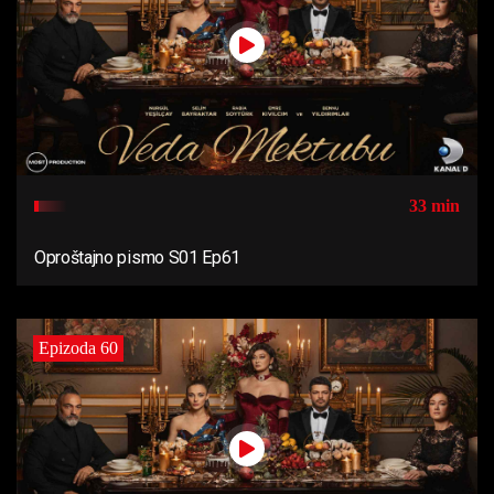
33 min
Oproštajno pismo S01 Ep61
Epizoda 60