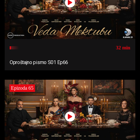
32 min
Oproštajno pismo S01 Ep66
Epizoda 65