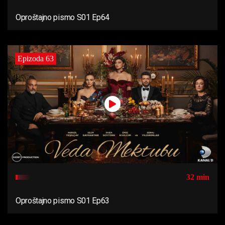
Oproštajno pismo S01 Ep64
Epizoda 63
32 min
Oproštajno pismo S01 Ep63