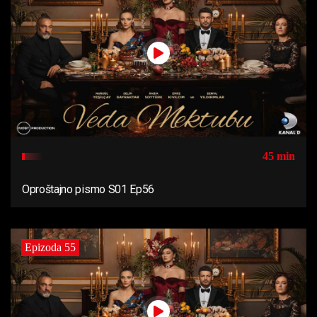
45 min
Oproštajno pismo S01 Ep56
Epizoda 55