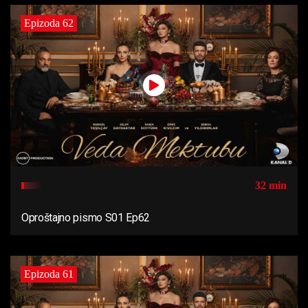
Epizoda 62
32 min
Oproštajno pismo S01 Ep62
Epizoda 61