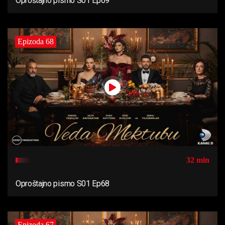
Oproštajno pismo S01 Ep69
Epizoda 68
32 min
Oproštajno pismo S01 Ep68
Epizoda 67