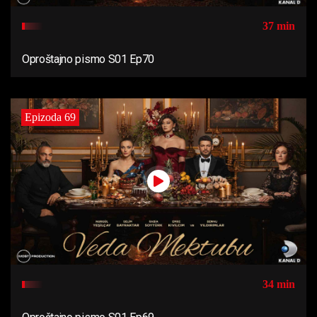
37 min
Oproštajno pismo S01 Ep70
Epizoda 69
34 min