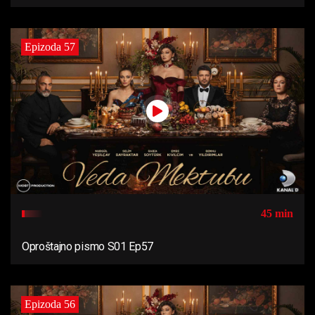
Epizoda 57
45 min
Oproštajno pismo S01 Ep57
Epizoda 56