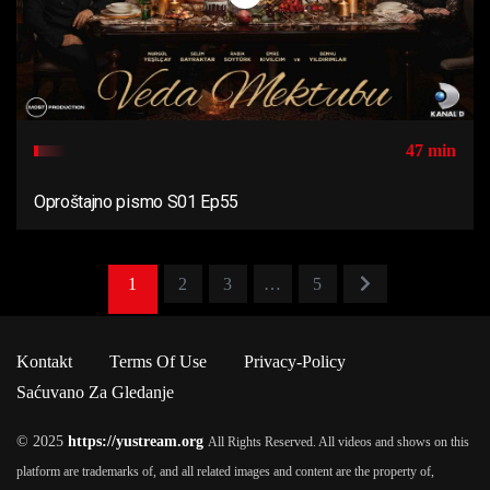
47 min
Oproštajno pismo S01 Ep55
1
2
3
…
5
Kontakt
Terms Of Use
Privacy-Policy
Saćuvano Za Gledanje
© 2025
https://yustream.org
All Rights Reserved. All videos and shows on this
platform are trademarks of, and all related images and content are the property of,