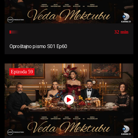
32 min
Oproštajno pismo S01 Ep60
Epizoda 59