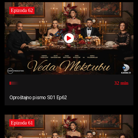
Epizoda 62
32 min
Oproštajno pismo S01 Ep62
Epizoda 61