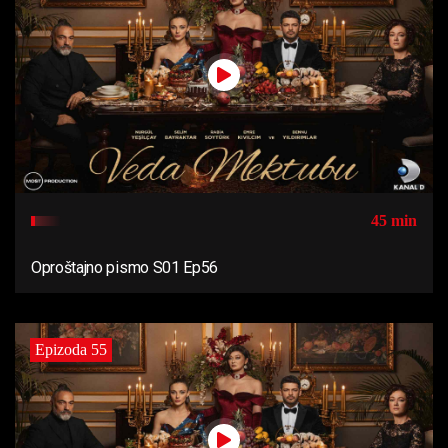
45 min
Oproštajno pismo S01 Ep56
Epizoda 55