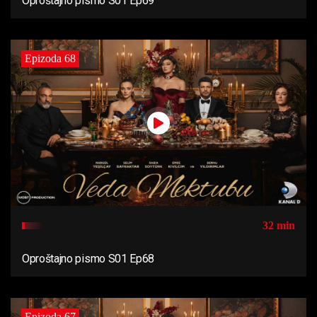
Oproštajno pismo S01 Ep69
Epizoda 68
32 min
Oproštajno pismo S01 Ep68
Epizoda 67