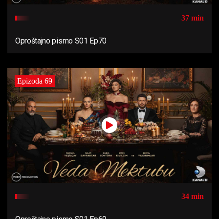
37 min
Oproštajno pismo S01 Ep70
Epizoda 69
34 min