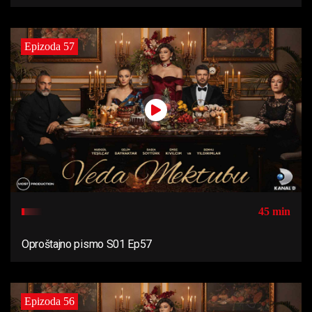
Epizoda 57
45 min
Oproštajno pismo S01 Ep57
Epizoda 56