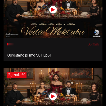
33 min
Oproštajno pismo S01 Ep61
Epizoda 60