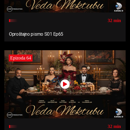
32 min
Oproštajno pismo S01 Ep65
Epizoda 64
32 min