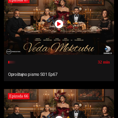
32 min
Oproštajno pismo S01 Ep67
Epizoda 66