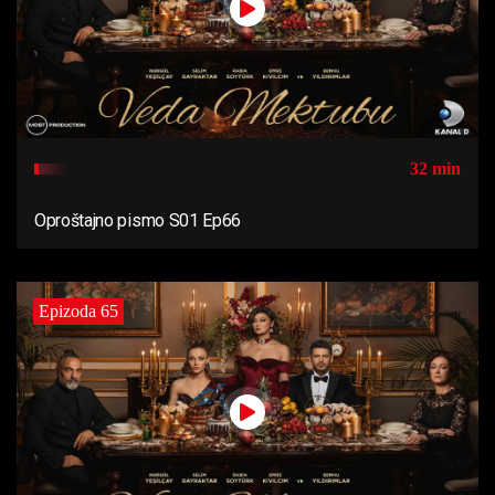
32 min
Oproštajno pismo S01 Ep66
Epizoda 65