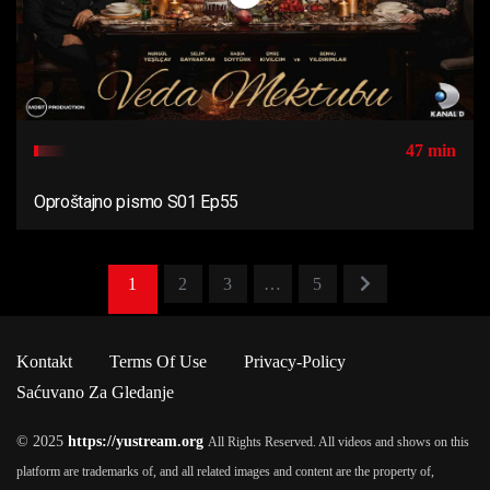
47 min
Oproštajno pismo S01 Ep55
1
2
3
…
5
Kontakt
Terms Of Use
Privacy-Policy
Saćuvano Za Gledanje
© 2025
https://yustream.org
All Rights Reserved. All videos and shows on this
platform are trademarks of, and all related images and content are the property of,