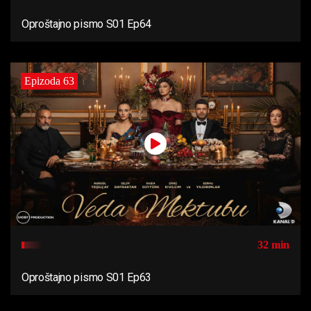
Oproštajno pismo S01 Ep64
Epizoda 63
32 min
Oproštajno pismo S01 Ep63