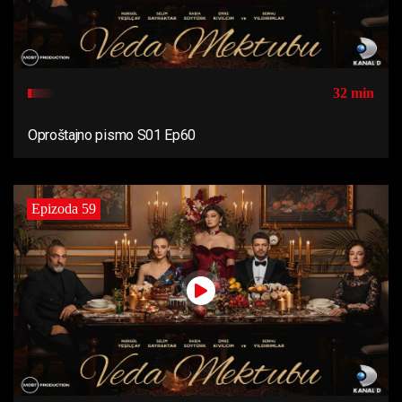
32 min
Oproštajno pismo S01 Ep60
Epizoda 59