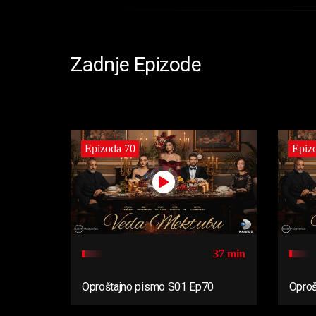
Zadnje Epizode
Epizoda 70
Epiz
37 min
Oproštajno pismo S01 Ep70
Oproš