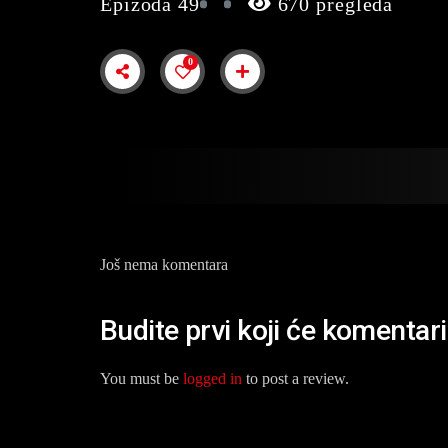
Epizoda 49
670 pregleda
0
Još nema komentara
Budite prvi koji će komentar
You must be
logged in
to post a review.