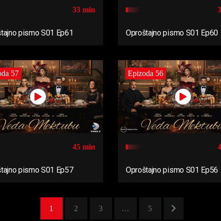
33 min
tajno pismo S01 Ep61
Oproštajno pismo S01 Ep60
oda 57
Epizoda 56
45 min
tajno pismo S01 Ep57
Oproštajno pismo S01 Ep56
1
2
3
…
5