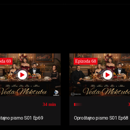
oda 69
Epizoda 68
34 min
tajno pismo S01 Ep69
Oproštajno pismo S01 Ep68