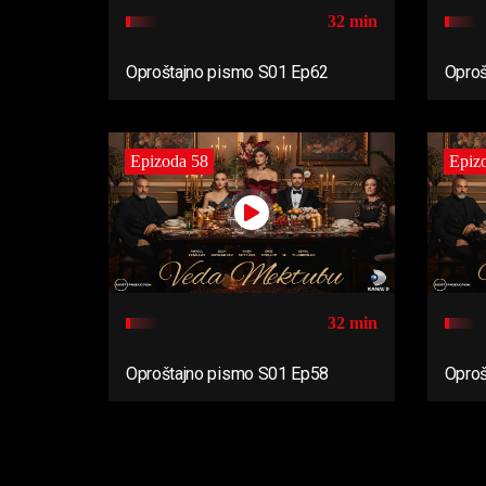
32 min
Oproštajno pismo S01 Ep62
Oproš
Epizoda 58
Epiz
32 min
Oproštajno pismo S01 Ep58
Oproš