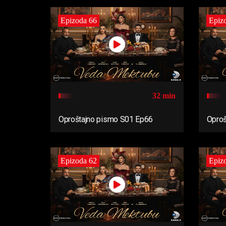
Epizoda 66
Epiz
32 min
Oproštajno pismo S01 Ep66
Oproš
Epizoda 62
Epiz