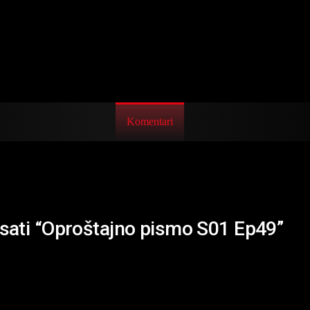
Komentari
isati “Oproštajno pismo S01 Ep49”