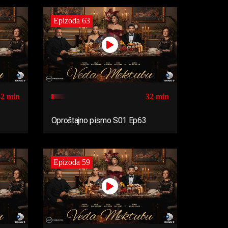
Epizoda 63
32 min
32 min
Oproštajno pismo S01 Ep63
Epizoda 59