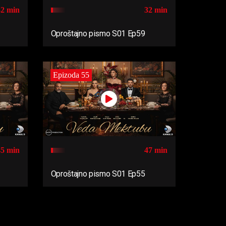
32 min
32 min
Oproštajno pismo S01 Ep59
Epizoda 55
45 min
47 min
Oproštajno pismo S01 Ep55