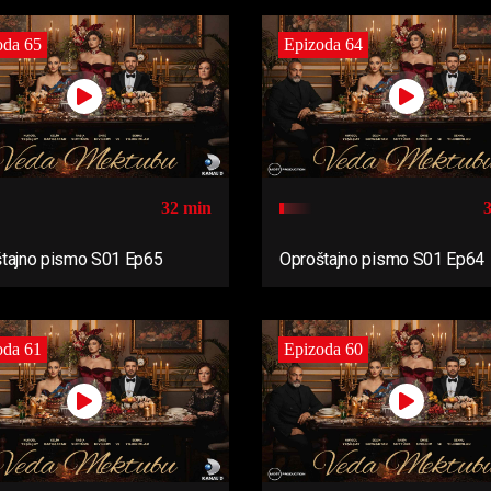
oda 65
Epizoda 64
32 min
tajno pismo S01 Ep65
Oproštajno pismo S01 Ep64
oda 61
Epizoda 60