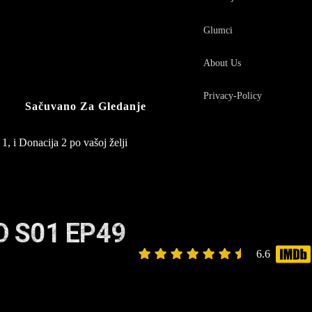
Glumci
About Us
Privacy-Policy
Sačuvano Za Gledanje
1, i Donacija 2 po vašoj želji
 S01 EP49
6.6