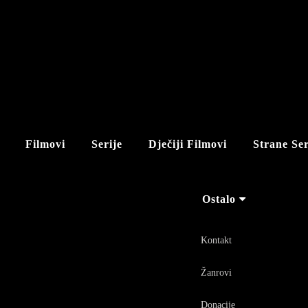
Filmovi
Serije
Dječiji Filmovi
Strane Ser
Ostalo
Kontakt
Žanrovi
Donacije