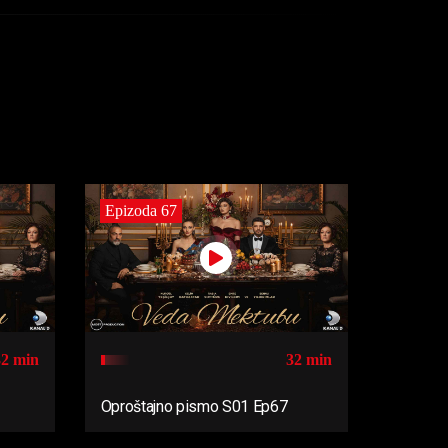
Epizoda 67
32 min
32 min
Oproštajno pismo S01 Ep67