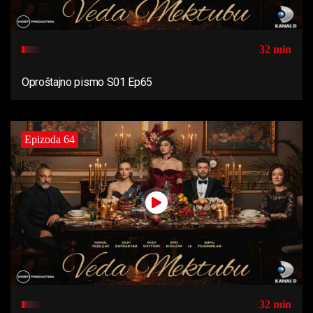
32 min
Oproštajno pismo S01 Ep65
Epizoda 64
32 min