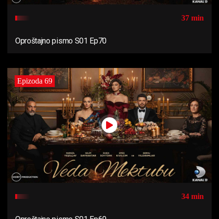
37 min
Oproštajno pismo S01 Ep70
Epizoda 69
34 min