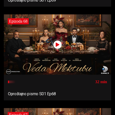
Oproštajno pismo S01 Ep69
Epizoda 68
32 min
Oproštajno pismo S01 Ep68
Epizoda 67