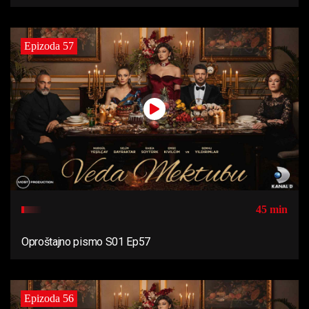
Epizoda 57
45 min
Oproštajno pismo S01 Ep57
Epizoda 56