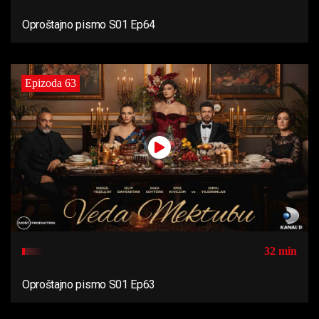
Oproštajno pismo S01 Ep64
Epizoda 63
32 min
Oproštajno pismo S01 Ep63