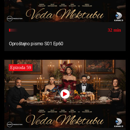
32 min
Oproštajno pismo S01 Ep60
Epizoda 59