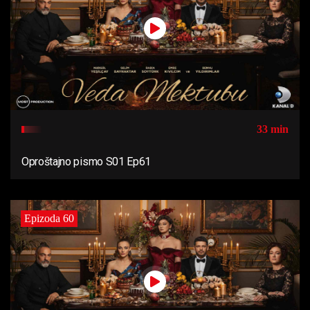
33 min
Oproštajno pismo S01 Ep61
Epizoda 60