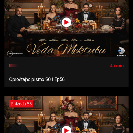
45 min
Oproštajno pismo S01 Ep56
Epizoda 55