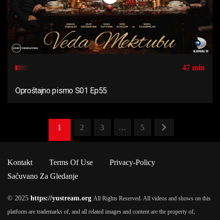
47 min
Oproštajno pismo S01 Ep55
1
2
3
…
5
Kontakt
Terms Of Use
Privacy-Policy
Saćuvano Za Gledanje
© 2025
https://yustream.org
All Rights Reserved. All videos and shows on this
platform are trademarks of, and all related images and content are the property of,