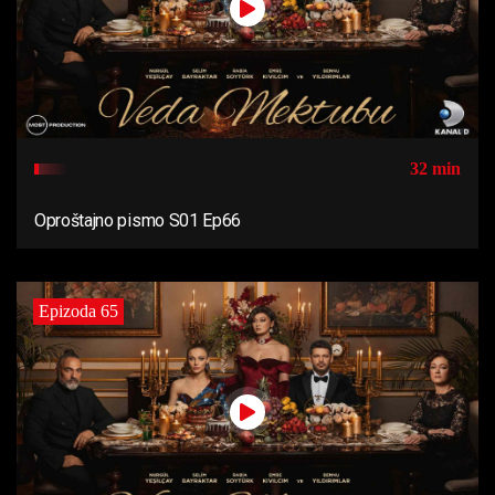
32 min
Oproštajno pismo S01 Ep66
Epizoda 65