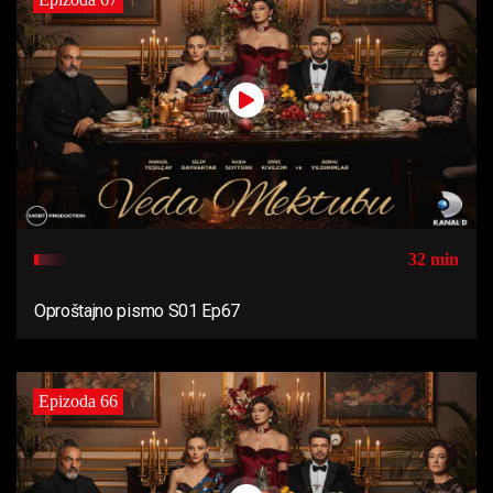
32 min
Oproštajno pismo S01 Ep67
Epizoda 66