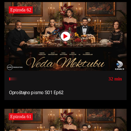
Epizoda 62
32 min
Oproštajno pismo S01 Ep62
Epizoda 61