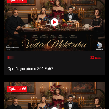
32 min
Oproštajno pismo S01 Ep67
Epizoda 66