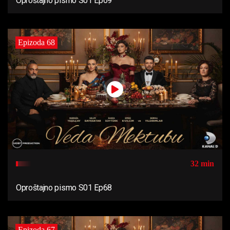
Oproštajno pismo S01 Ep69
Epizoda 68
32 min
Oproštajno pismo S01 Ep68
Epizoda 67