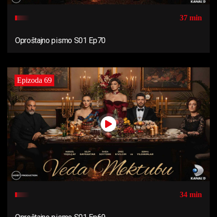
37 min
Oproštajno pismo S01 Ep70
Epizoda 69
34 min