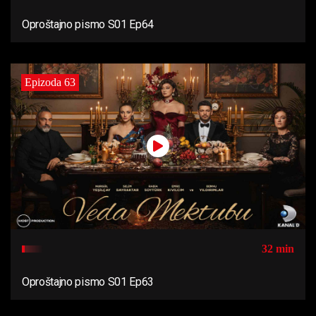
Oproštajno pismo S01 Ep64
Epizoda 63
32 min
Oproštajno pismo S01 Ep63