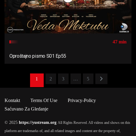
47 min
Oproštajno pismo S01 Ep55
1
2
3
…
5
Kontakt
Terms Of Use
Privacy-Policy
Saćuvano Za Gledanje
© 2025
https://yustream.org
All Rights Reserved. All videos and shows on this
platform are trademarks of, and all related images and content are the property of,