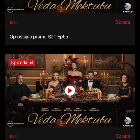
32 min
Oproštajno pismo S01 Ep65
Epizoda 64
32 min