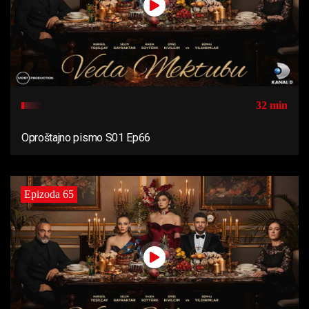
32 min
Oproštajno pismo S01 Ep66
Epizoda 65