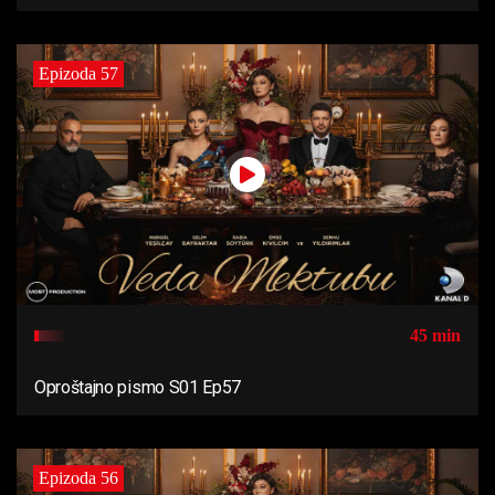
Epizoda 57
45 min
Oproštajno pismo S01 Ep57
Epizoda 56