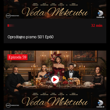
32 min
Oproštajno pismo S01 Ep60
Epizoda 59