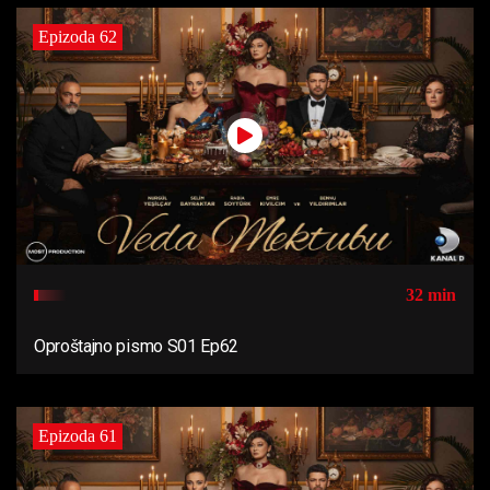
Epizoda 62
32 min
Oproštajno pismo S01 Ep62
Epizoda 61