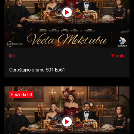
33 min
Oproštajno pismo S01 Ep61
Epizoda 60