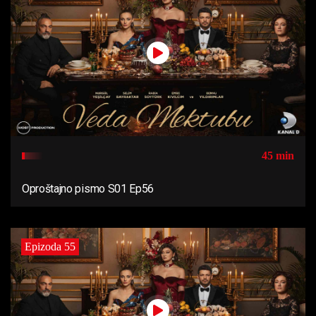
45 min
Oproštajno pismo S01 Ep56
Epizoda 55