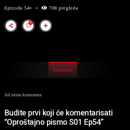
Epizoda 54
708 pregleda
0
Komentari
Još nema komentara
Budite prvi koji će komentarisati
“Oproštajno pismo S01 Ep54”