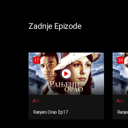
Zadnje Epizode
17
16
Ranjeni Orao Ep17
Ranje