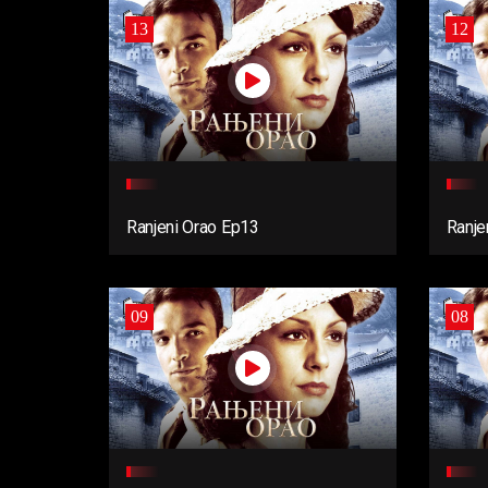
13
12
Ranjeni Orao Ep13
Ranje
09
08