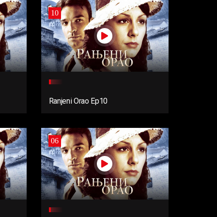
10
Ranjeni Orao Ep10
06