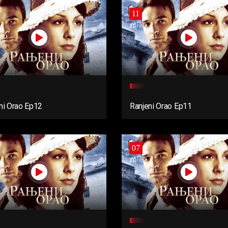
11
ni Orao Ep12
Ranjeni Orao Ep11
07