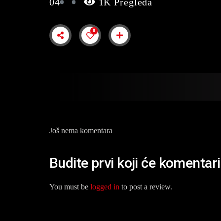
04
1K Pregleda
0
Još nema komentara
Budite prvi koji će komentar
You must be
logged in
to post a review.