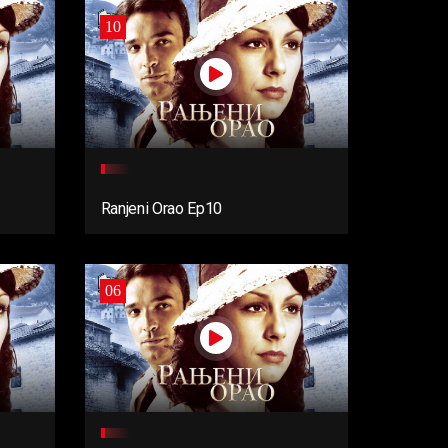
10
Ranjeni Orao Ep10
06