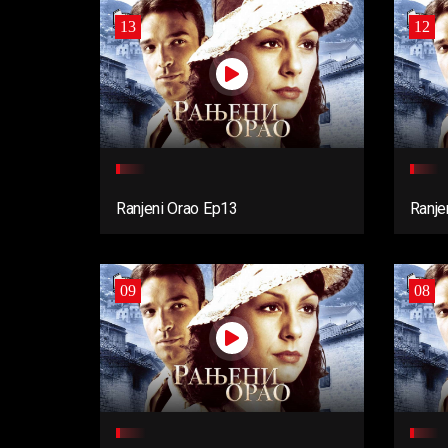
13
12
Ranjeni Orao Ep13
Ranje
09
08