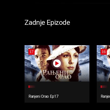
Zadnje Epizode
17
16
Ranjeni Orao Ep17
Ranje