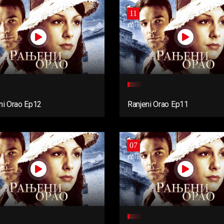
11
ni Orao Ep12
Ranjeni Orao Ep11
07