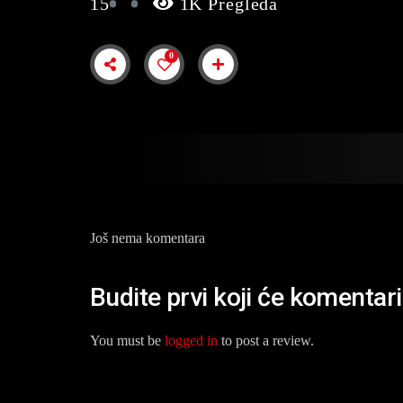
15
1K Pregleda
0
Još nema komentara
Budite prvi koji će komentar
You must be
logged in
to post a review.