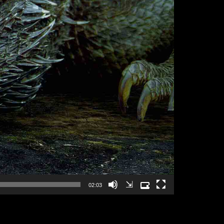
⇲
02:03