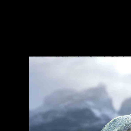
Video
Player