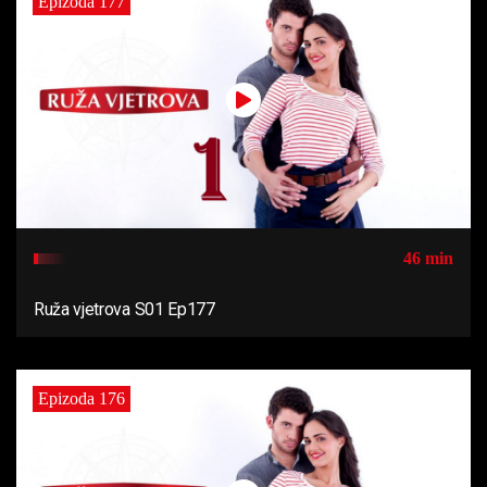
Epizoda 177
46 min
Ruža vjetrova S01 Ep177
Epizoda 176