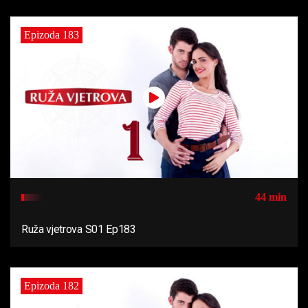
Epizoda 183
44 min
Ruža vjetrova S01 Ep183
Epizoda 182