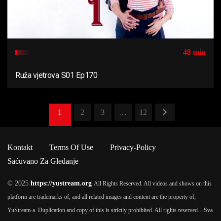
48 min
Ruža vjetrova S01 Ep170
1
2
3
…
12
Kontakt
Terms Of Use
Privacy-Policy
Saćuvano Za Gledanje
© 2025
https://yustream.org
All Rights Reserved. All videos and shows on this
platform are trademarks of, and all related images and content are the property of,
YuStream-a. Duplication and copy of this is strictly prohibited. All rights reserved…
Sva