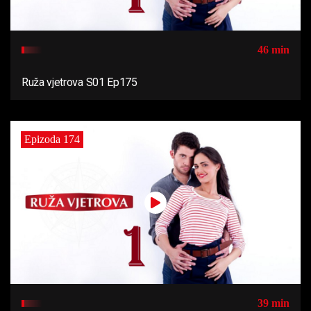
46 min
Ruža vjetrova S01 Ep175
Epizoda 174
39 min