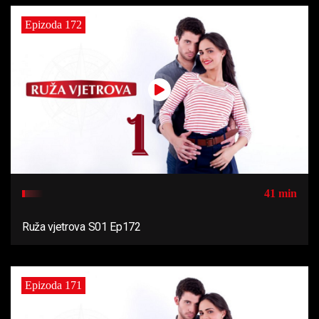
Epizoda 172
41 min
Ruža vjetrova S01 Ep172
Epizoda 171