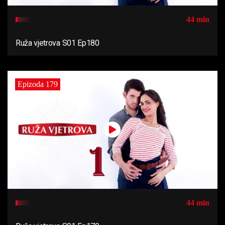
44 min
Ruža vjetrova S01 Ep180
Epizoda 179
44 min