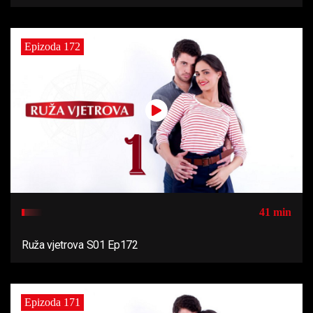
Epizoda 172
41 min
Ruža vjetrova S01 Ep172
Epizoda 171