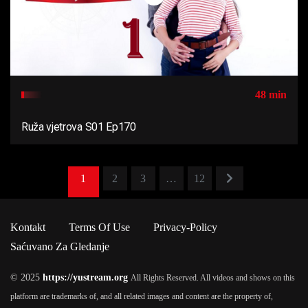
48 min
Ruža vjetrova S01 Ep170
1
2
3
…
12
Kontakt
Terms Of Use
Privacy-Policy
Saćuvano Za Gledanje
© 2025
https://yustream.org
All Rights Reserved. All videos and shows on this
platform are trademarks of, and all related images and content are the property of,