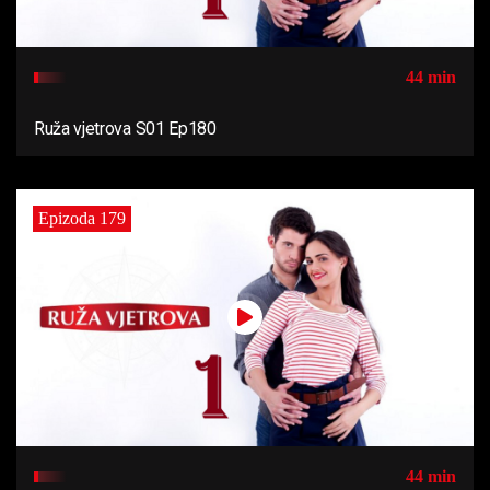
44 min
Ruža vjetrova S01 Ep180
Epizoda 179
44 min