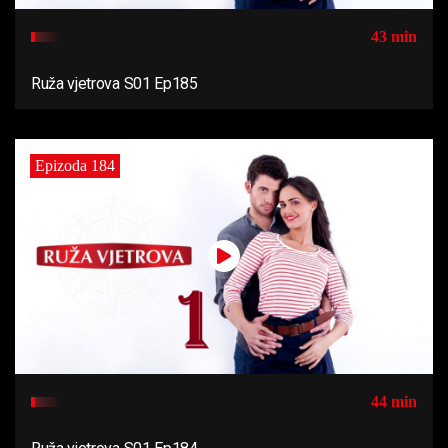
43 min
Ruža vjetrova S01 Ep185
Epizoda 184
44 min