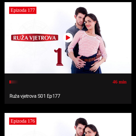
Epizoda 177
46 min
Ruža vjetrova S01 Ep177
Epizoda 176