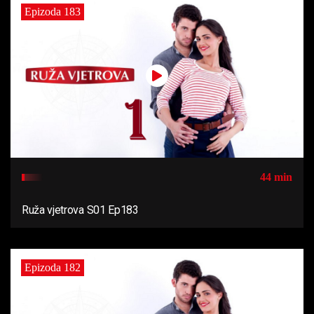
Epizoda 183
44 min
Ruža vjetrova S01 Ep183
Epizoda 182