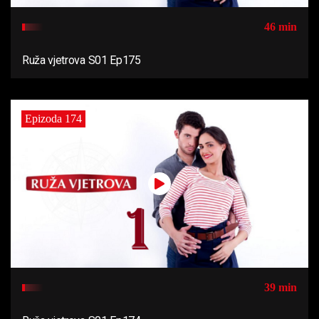
46 min
Ruža vjetrova S01 Ep175
Epizoda 174
39 min