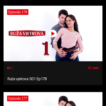
Epizoda 178
42 min
Ruža vjetrova S01 Ep178
Epizoda 177