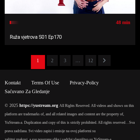
48 min
Ruža vjetrova S01 Ep170
1
2
3
…
12
Kontakt
Terms Of Use
Privacy-Policy
Saćuvano Za Gledanje
© 2025
https://yustream.org
All Rights Reserved. All videos and shows on this
platform are trademarks of, and all related images and content are the property of,
YuStream-a. Duplication and copy of this is strictly prohibited. All rights reserved…
Sva
prava zadržana. Svi video zapisi i emisije na ovoj platformi su
zaštitni znakovi, a sve povezane slike i sadržaj vlasništvo su YuStream-a.