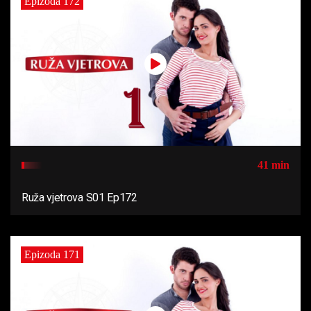
Epizoda 172
41 min
Ruža vjetrova S01 Ep172
Epizoda 171