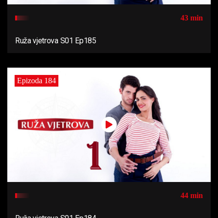
43 min
Ruža vjetrova S01 Ep185
Epizoda 184
44 min