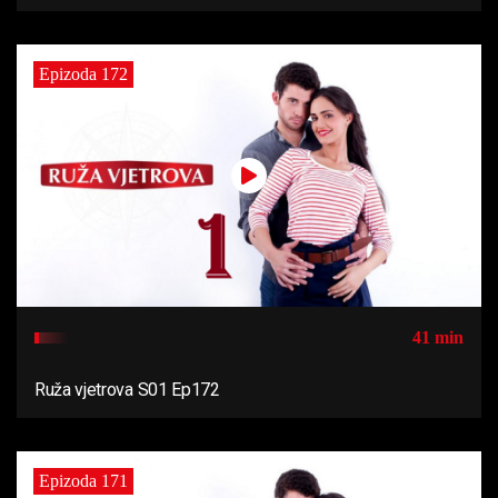
Epizoda 172
41 min
Ruža vjetrova S01 Ep172
Epizoda 171