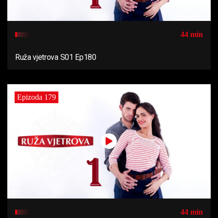
44 min
Ruža vjetrova S01 Ep180
Epizoda 179
44 min