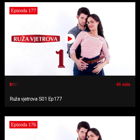
Epizoda 177
46 min
Ruža vjetrova S01 Ep177
Epizoda 176