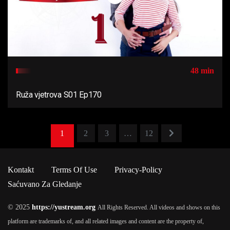
48 min
Ruža vjetrova S01 Ep170
1
2
3
…
12
Kontakt
Terms Of Use
Privacy-Policy
Saćuvano Za Gledanje
© 2025
https://yustream.org
All Rights Reserved. All videos and shows on this
platform are trademarks of, and all related images and content are the property of,