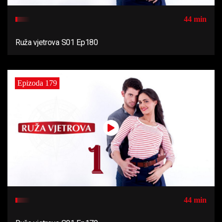
44 min
Ruža vjetrova S01 Ep180
Epizoda 179
44 min