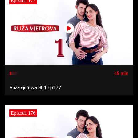
Epizoda 177
46 min
Ruža vjetrova S01 Ep177
Epizoda 176