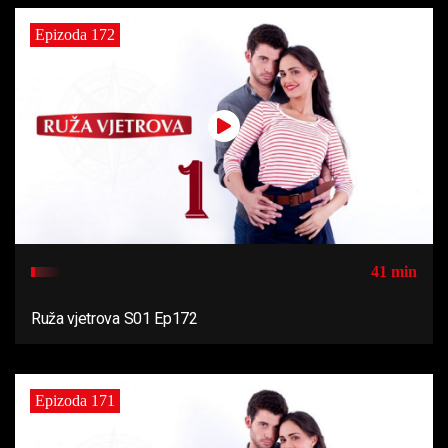
Epizoda 172
41 min
Ruža vjetrova S01 Ep172
Epizoda 171