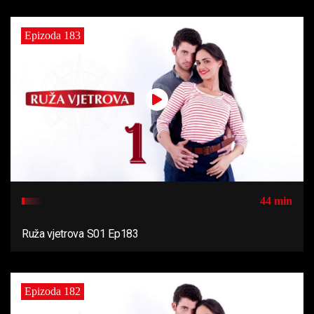
Epizoda 183
44 min
Ruža vjetrova S01 Ep183
Epizoda 182