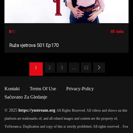
48 min
Ruža vjetrova S01 Ep170
1
2
3
…
12
Kontakt
Terms Of Use
Privacy-Policy
Saćuvano Za Gledanje
© 2025
https://yustream.org
All Rights Reserved. All videos and shows on this
platform are trademarks of, and all related images and content are the property of,
YuStream-a. Duplication and copy of this is strictly prohibited. All rights reserved…
Sva