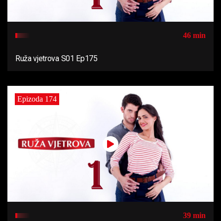
46 min
Ruža vjetrova S01 Ep175
Epizoda 174
39 min