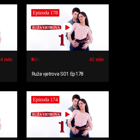
Epizoda 178
44 min
42 min
Ruža vjetrova S01 Ep178
Epizoda 174