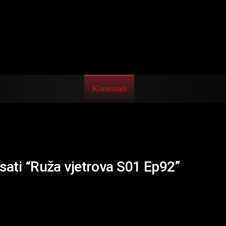
Komentari
isati “Ruža vjetrova S01 Ep92”