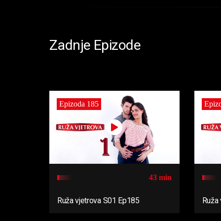
Zadnje Epizode
Epizoda 185
Epiz
43 min
Ruža vjetrova S01 Ep185
Ruža 