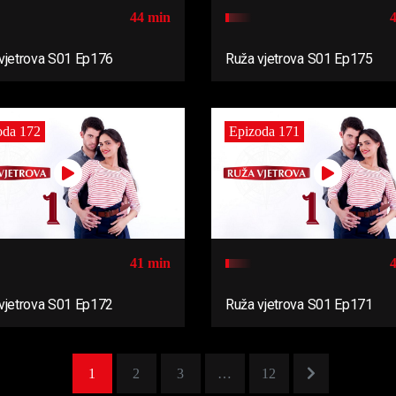
44 min
vjetrova S01 Ep176
Ruža vjetrova S01 Ep175
oda 172
Epizoda 171
41 min
vjetrova S01 Ep172
Ruža vjetrova S01 Ep171
1
2
3
…
12