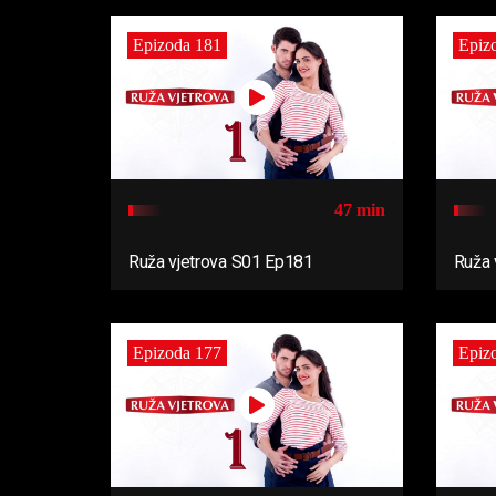
Epizoda 181
Epiz
47 min
Ruža vjetrova S01 Ep181
Ruža 
Epizoda 177
Epiz