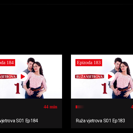
oda 184
Epizoda 183
44 min
vjetrova S01 Ep184
Ruža vjetrova S01 Ep183