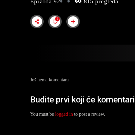
Epizoda 92
815 pregleda
0
Još nema komentara
Budite prvi koji će komentar
You must be
logged in
to post a review.