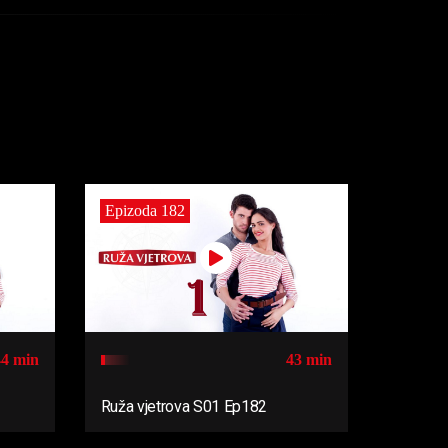
Epizoda 182
44 min
43 min
Ruža vjetrova S01 Ep182