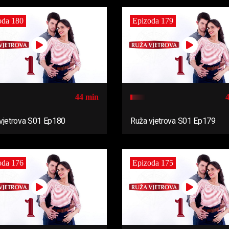
oda 180
Epizoda 179
44 min
vjetrova S01 Ep180
Ruža vjetrova S01 Ep179
oda 176
Epizoda 175