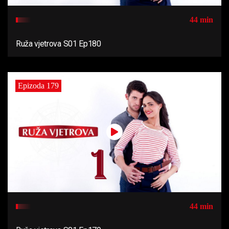
44 min
Ruža vjetrova S01 Ep180
Epizoda 179
44 min