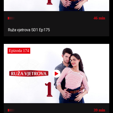
46 min
Ruža vjetrova S01 Ep175
Epizoda 174
39 min