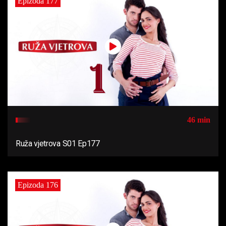
Epizoda 177
46 min
Ruža vjetrova S01 Ep177
Epizoda 176