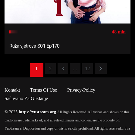
48 min
Ruža vjetrova S01 Ep170
1
2
3
…
12
Kontakt
Terms Of Use
Privacy-Policy
Saćuvano Za Gledanje
© 2025
https://yustream.org
All Rights Reserved. All videos and shows on this
platform are trademarks of, and all related images and content are the property of,
YuStream-a. Duplication and copy of this is strictly prohibited. All rights reserved…
Sva