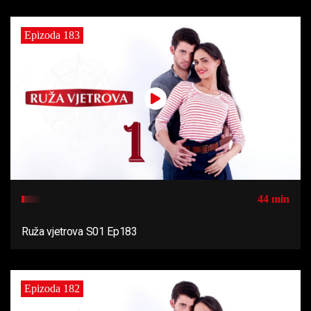
Epizoda 183
44 min
Ruža vjetrova S01 Ep183
Epizoda 182