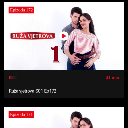
Epizoda 172
41 min
Ruža vjetrova S01 Ep172
Epizoda 171