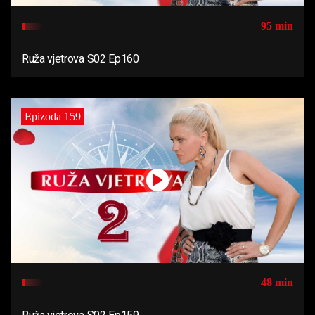
95 min
Ruža vjetrova S02 Ep160
Epizoda 159
48 min