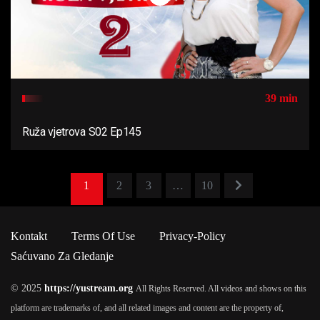
39 min
Ruža vjetrova S02 Ep145
1
2
3
…
10
Kontakt
Terms Of Use
Privacy-Policy
Saćuvano Za Gledanje
© 2025
https://yustream.org
All Rights Reserved. All videos and shows on this
platform are trademarks of, and all related images and content are the property of,