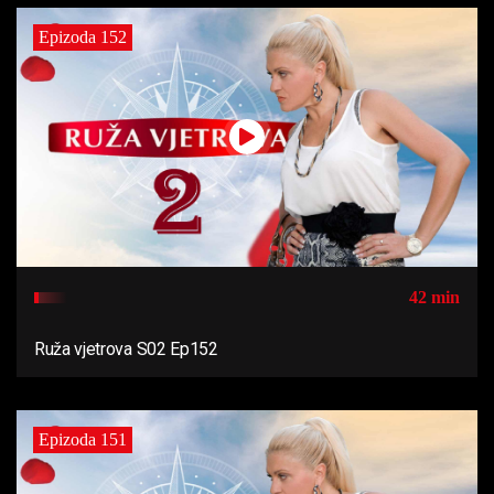
Epizoda 152
42 min
Ruža vjetrova S02 Ep152
Epizoda 151