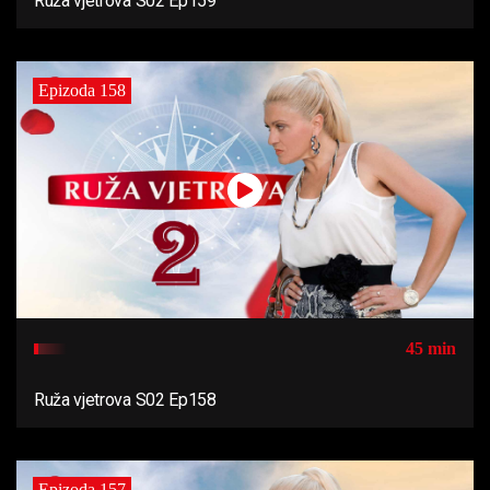
Ruža vjetrova S02 Ep159
Epizoda 158
45 min
Ruža vjetrova S02 Ep158
Epizoda 157