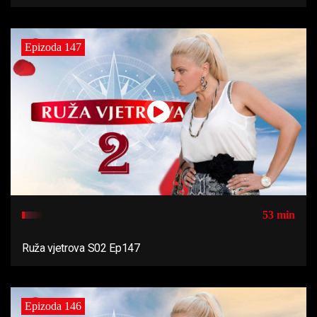
Epizoda 147
53 min
Ruža vjetrova S02 Ep147
Epizoda 146