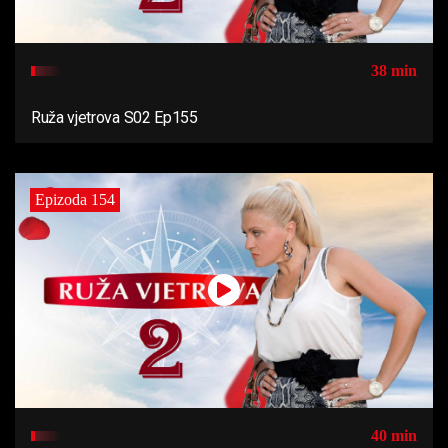
38 min
Ruža vjetrova S02 Ep155
Epizoda 154
40 min