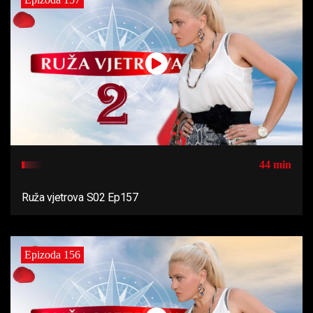
44 min
Ruža vjetrova S02 Ep157
Epizoda 156