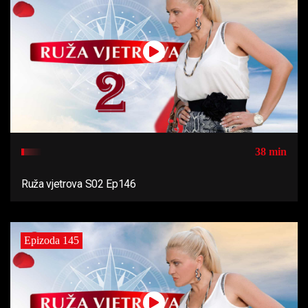
38 min
Ruža vjetrova S02 Ep146
Epizoda 145