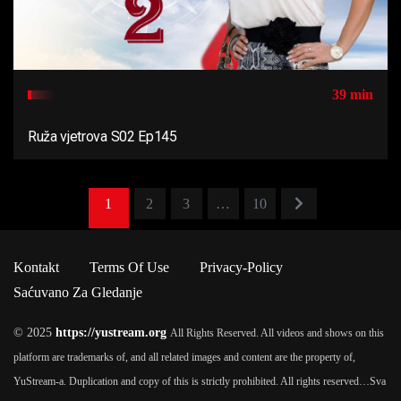
39 min
Ruža vjetrova S02 Ep145
1
2
3
…
10
Kontakt
Terms Of Use
Privacy-Policy
Saćuvano Za Gledanje
© 2025
https://yustream.org
All Rights Reserved. All videos and shows on this
platform are trademarks of, and all related images and content are the property of,
YuStream-a. Duplication and copy of this is strictly prohibited. All rights reserved…
Sva