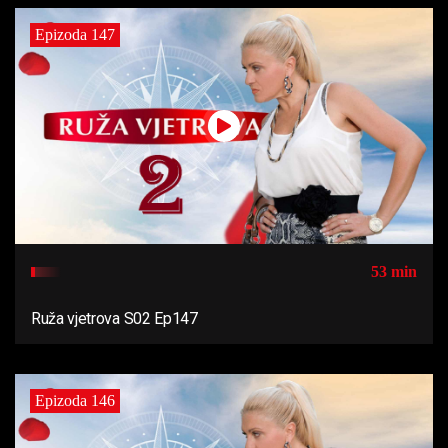
Epizoda 147
53 min
Ruža vjetrova S02 Ep147
Epizoda 146