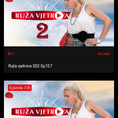
44 min
Ruža vjetrova S02 Ep157
Epizoda 156