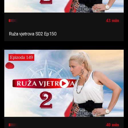
43 min
Ruža vjetrova S02 Ep150
Epizoda 149
40 min