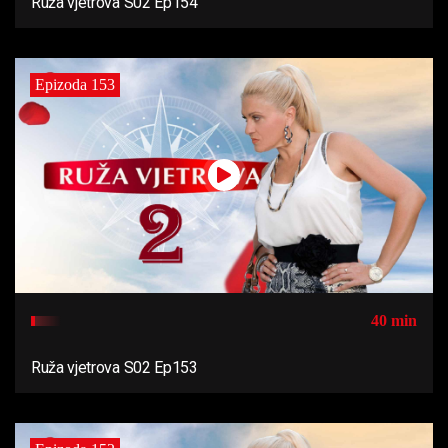
Ruža vjetrova S02 Ep154
Epizoda 153
40 min
Ruža vjetrova S02 Ep153