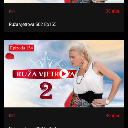
38 min
Ruža vjetrova S02 Ep155
Epizoda 154
40 min