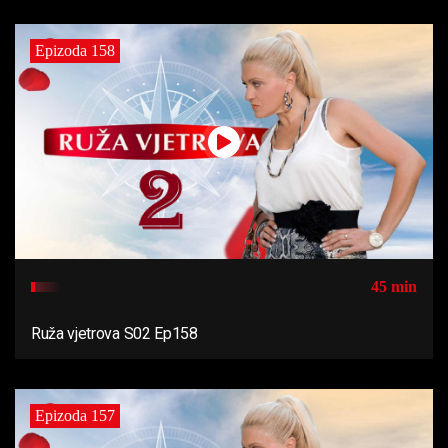
Epizoda 158
45 min
Ruža vjetrova S02 Ep158
Epizoda 157