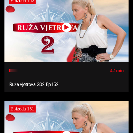
Epizoda 152
42 min
Ruža vjetrova S02 Ep152
Epizoda 151