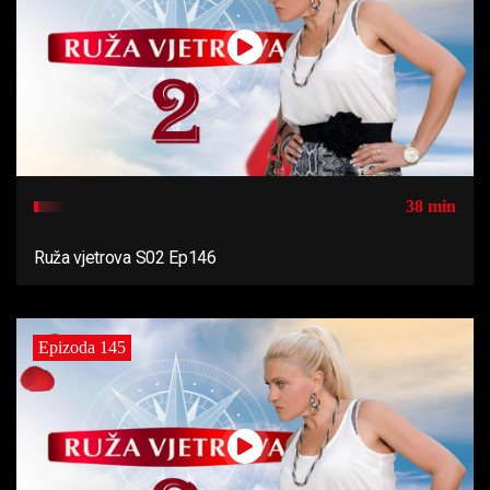
38 min
Ruža vjetrova S02 Ep146
Epizoda 145