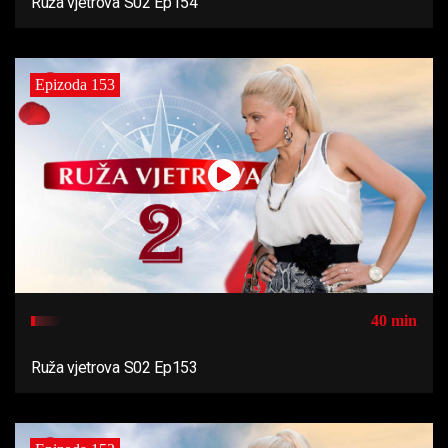
Ruža vjetrova S02 Ep154
Epizoda 153
40 min
Ruža vjetrova S02 Ep153