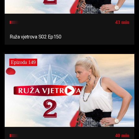
43 min
Ruža vjetrova S02 Ep150
Epizoda 149
40 min