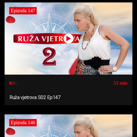
Epizoda 147
53 min
Ruža vjetrova S02 Ep147
Epizoda 146