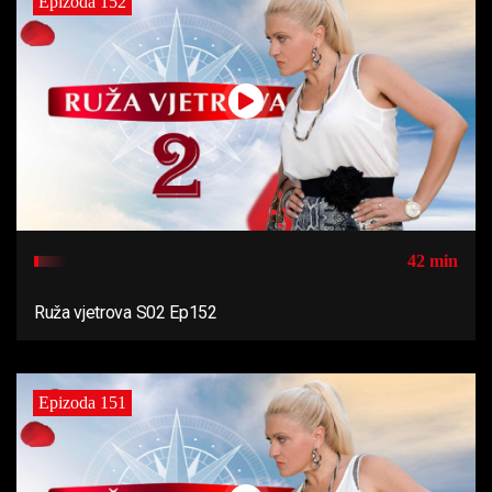
Epizoda 152
42 min
Ruža vjetrova S02 Ep152
Epizoda 151