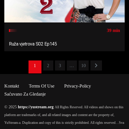
39 min
Ruža vjetrova S02 Ep145
1
2
3
…
10
Kontakt
Terms Of Use
Privacy-Policy
Saćuvano Za Gledanje
© 2025
https://yustream.org
All Rights Reserved. All videos and shows on this
platform are trademarks of, and all related images and content are the property of,
YuStream-a. Duplication and copy of this is strictly prohibited. All rights reserved…
Sva