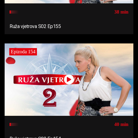
38 min
Ruža vjetrova S02 Ep155
Epizoda 154
40 min