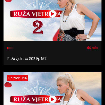
44 min
Ruža vjetrova S02 Ep157
Epizoda 156