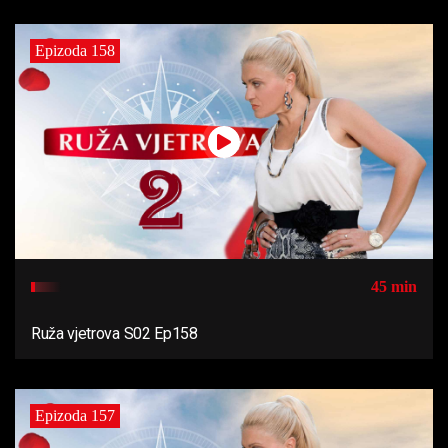
Epizoda 158
45 min
Ruža vjetrova S02 Ep158
Epizoda 157