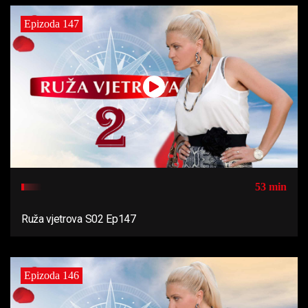
Epizoda 147
53 min
Ruža vjetrova S02 Ep147
Epizoda 146