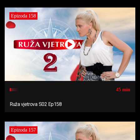
Epizoda 158
45 min
Ruža vjetrova S02 Ep158
Epizoda 157