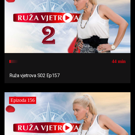
44 min
Ruža vjetrova S02 Ep157
Epizoda 156