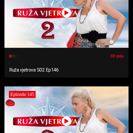
38 min
Ruža vjetrova S02 Ep146
Epizoda 145