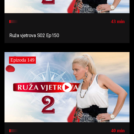
43 min
Ruža vjetrova S02 Ep150
Epizoda 149
40 min