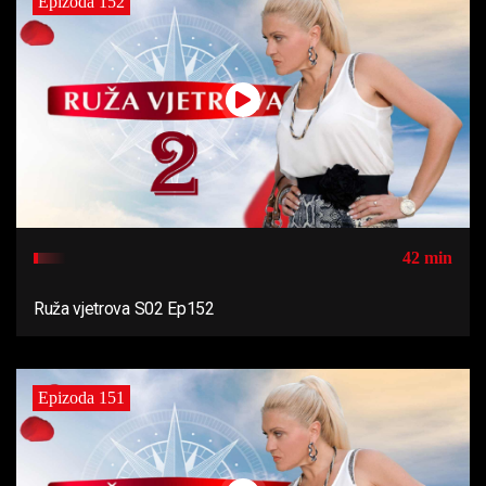
Epizoda 152
42 min
Ruža vjetrova S02 Ep152
Epizoda 151