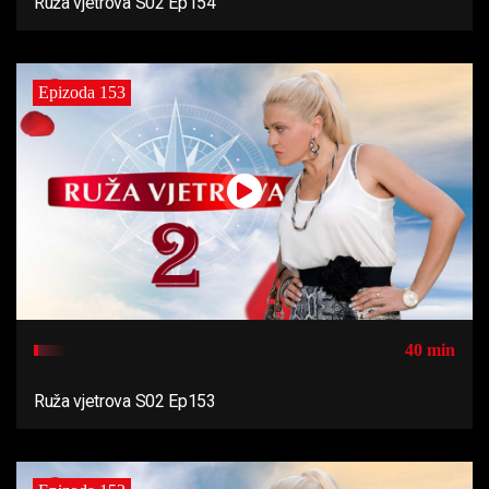
Ruža vjetrova S02 Ep154
Epizoda 153
40 min
Ruža vjetrova S02 Ep153