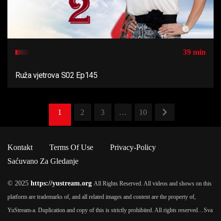
39 min
Ruža vjetrova S02 Ep145
1
2
3
…
10
Kontakt
Terms Of Use
Privacy-Policy
Saćuvano Za Gledanje
© 2025
https://yustream.org
All Rights Reserved. All videos and shows on this
platform are trademarks of, and all related images and content are the property of,
YuStream-a. Duplication and copy of this is strictly prohibited. All rights reserved…
Sva