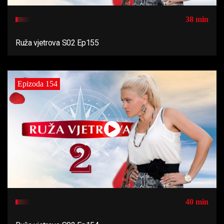
38 min
Ruža vjetrova S02 Ep155
Epizoda 154
40 min