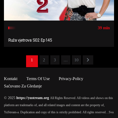
39 min
Ruža vjetrova S02 Ep145
1
2
3
…
10
Kontakt
Terms Of Use
Privacy-Policy
Saćuvano Za Gledanje
© 2025
https://yustream.org
All Rights Reserved. All videos and shows on this
platform are trademarks of, and all related images and content are the property of,
YuStream-a. Duplication and copy of this is strictly prohibited. All rights reserved…
Sva