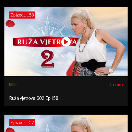
Epizoda 158
45 min
Ruža vjetrova S02 Ep158
Epizoda 157