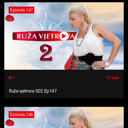
Epizoda 147
53 min
Ruža vjetrova S02 Ep147
Epizoda 146