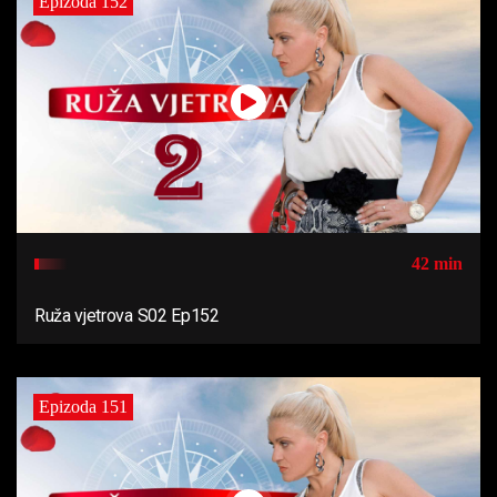
Epizoda 152
42 min
Ruža vjetrova S02 Ep152
Epizoda 151