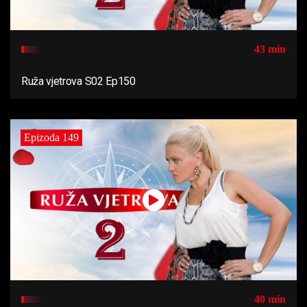
43 min
Ruža vjetrova S02 Ep150
Epizoda 149
40 min