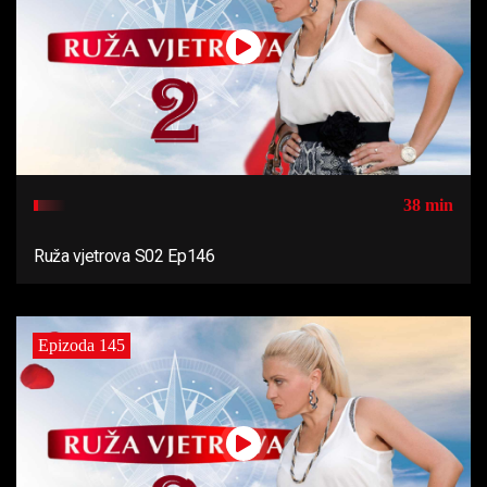
38 min
Ruža vjetrova S02 Ep146
Epizoda 145