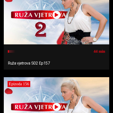
44 min
Ruža vjetrova S02 Ep157
Epizoda 156