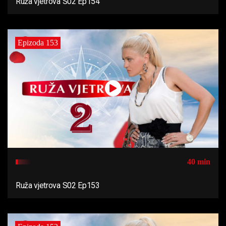
Ruža vjetrova S02 Ep154
Epizoda 153
40 min
Ruža vjetrova S02 Ep153