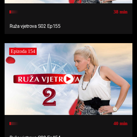
38 min
Ruža vjetrova S02 Ep155
Epizoda 154
40 min