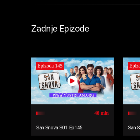
Zadnje Epizode
Epizoda 145
Epiz
48 min
San Snova S01 Ep145
San 