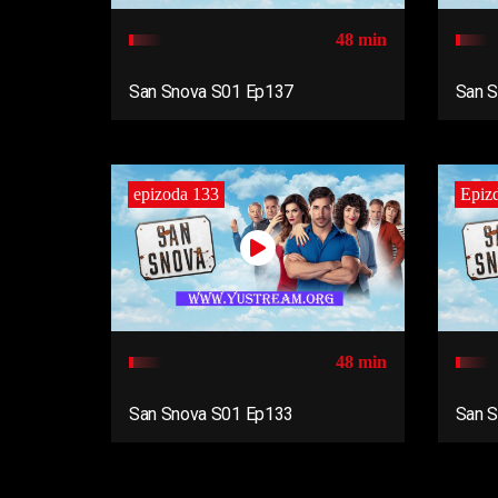
48 min
San Snova S01 Ep137
San 
epizoda 133
Epiz
48 min
San Snova S01 Ep133
San 