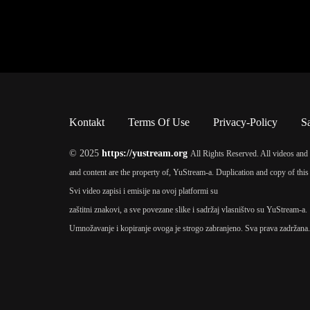
Kontakt
Terms Of Use
Privacy-Policy
S
© 2025
https://yustream.org
All Rights Reserved. All videos and 
and content are the property of, YuStream-a. Duplication and copy of this 
Svi video zapisi i emisije na ovoj platformi su
zaštitni znakovi, a sve povezane slike i sadržaj vlasništvo su YuStream-a.
Umnožavanje i kopiranje ovoga je strogo zabranjeno. Sva prava zadržana.