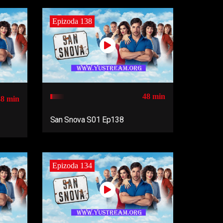
Epizoda 138
48 min
48 min
San Snova S01 Ep138
Epizoda 134