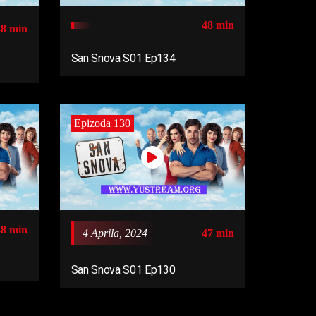
48 min
48 min
San Snova S01 Ep134
Epizoda 130
48 min
4 Aprila, 2024
47 min
San Snova S01 Ep130