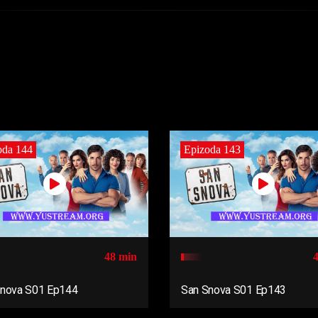
oda 144
Epizoda 143
48 min
Snova S01 Ep144
San Snova S01 Ep143