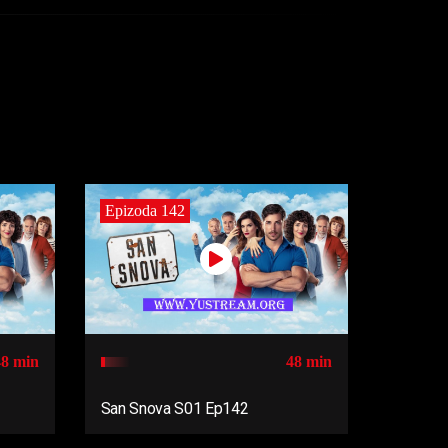
Epizoda 142
48 min
48 min
San Snova S01 Ep142