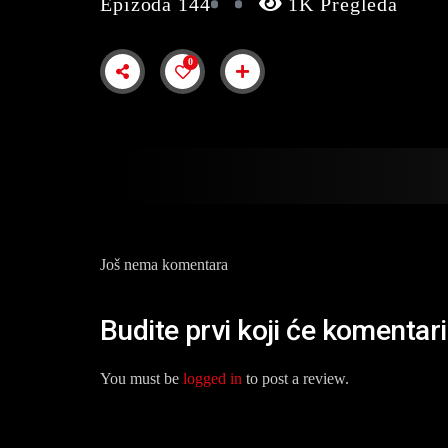
Epizoda 144
1K Pregleda
0
Još nema komentara
Budite prvi koji će komentar
You must be
logged in
to post a review.