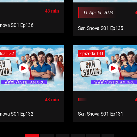
48 min
11 Aprila, 2024
Snova S01 Ep136
San Snova S01 Ep135
doa 132
Epizoda 131
48 min
Snova S01 Ep132
San Snova S01 Ep131