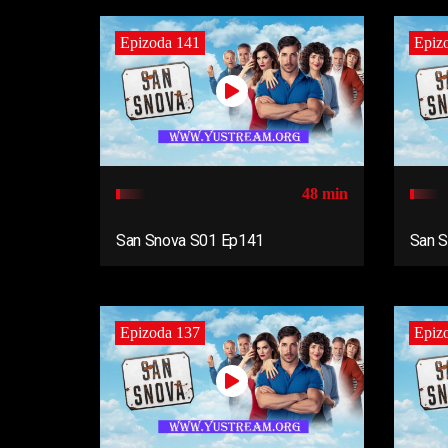
Epizoda 141
Epiz
48 min
San Snova S01 Ep141
San 
Epizoda 137
Epiz