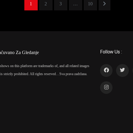
1
2
3
…
10
Follow Us :
aćuvano Za Gledanje
shows on this platform are trademarks of, and all related images
is strictly prohibited. All rights reserved…
Sva prava zadržana.