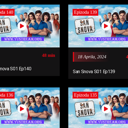
oda 140
Epizoda 139
48 min
18 Aprila, 2024
Snova S01 Ep140
San Snova S01 Ep139
oda 136
Epizoda 135