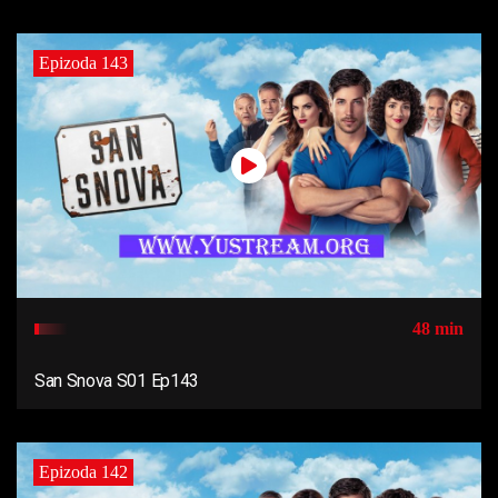
Epizoda 143
48 min
San Snova S01 Ep143
Epizoda 142