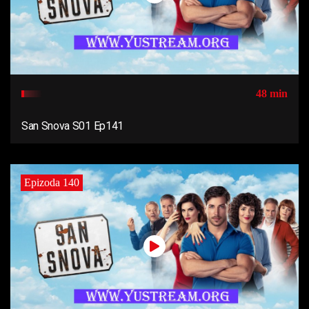
48 min
San Snova S01 Ep141
Epizoda 140