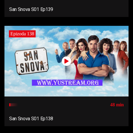
San Snova S01 Ep139
Epizoda 138
48 min
San Snova S01 Ep138