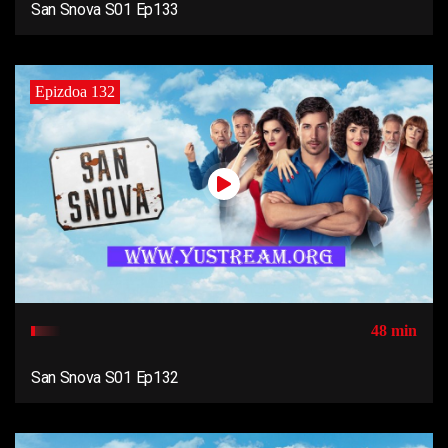
San Snova S01 Ep133
Epizdoa 132
48 min
San Snova S01 Ep132