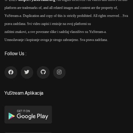
platform are trademarks of, and all related images and content are the property of,
YuStream-a. Duplication and copy of this is strictly prohibited. All rights reserved…
Sva
prava zadržana. Svi video zapisi i emisije na ovoj platformi su
zaštitni znakovi, a sve povezane slike i sadržaj vlasništvo su YuStream-a.
Umnožavanje i kopiranje ovoga je strogo zabranjeno. Sva prava zadržana.
Follow Us :
YuStream Aplikacija