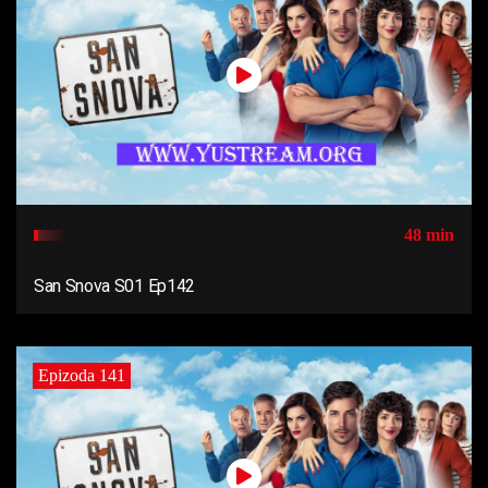
48 min
San Snova S01 Ep142
Epizoda 141