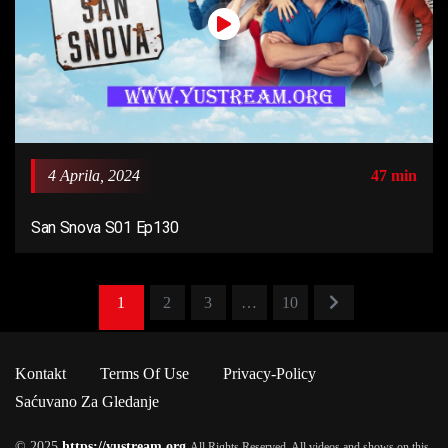
4 Aprila, 2024
47 min
San Snova S01 Ep130
1
2
3
…
10
Kontakt
Terms Of Use
Privacy-Policy
Saćuvano Za Gledanje
© 2025
https://yustream.org
All Rights Reserved. All videos and shows on this