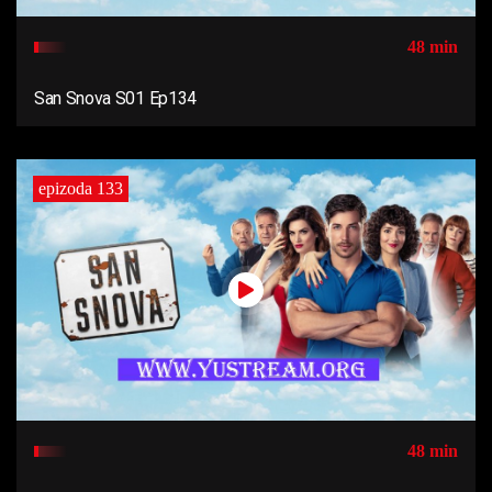
48 min
San Snova S01 Ep134
epizoda 133
48 min