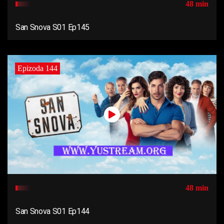
48 min
San Snova S01 Ep145
Epizoda 144
48 min
San Snova S01 Ep144