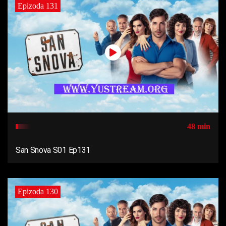
Epizoda 131
48 min
San Snova S01 Ep131
Epizoda 130