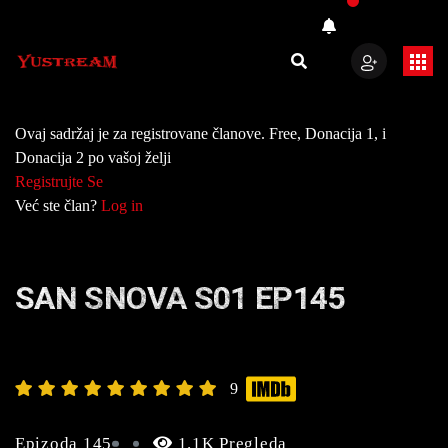
Ovaj sadržaj je za registrovane članove. Free, Donacija 1, i
Donacija 2 po vašoj želji
Registrujte Se
Već ste član?
Log in
SAN SNOVA S01 EP145
9
Epizoda 145
1.1K Pregleda