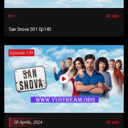
48 min
San Snova S01 Ep140
Epizoda 139
18 Aprila, 2024
48 min