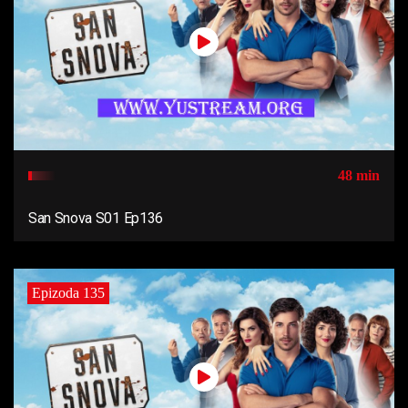
48 min
San Snova S01 Ep136
Epizoda 135