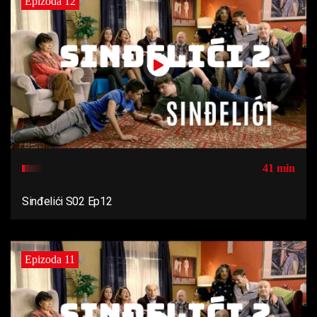
Epizoda 12
41 min
Sinđelići S02 Ep12
Epizoda 11