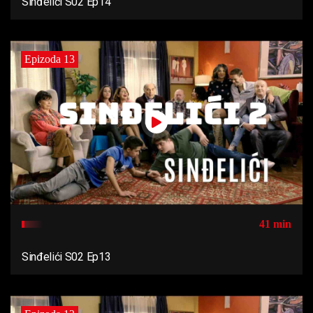
Sinđelići S02 Ep14
Epizoda 13
41 min
Sinđelići S02 Ep13