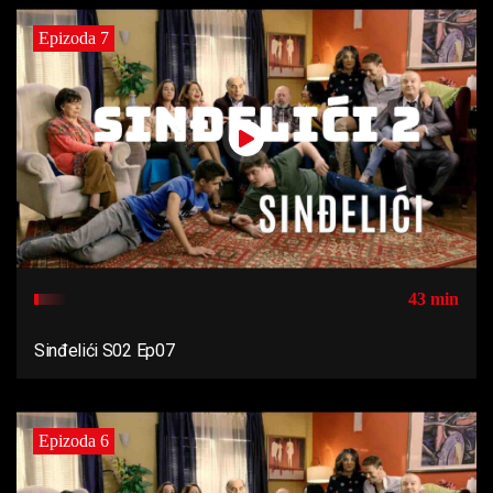
Epizoda 7
43 min
Sinđelići S02 Ep07
Epizoda 6