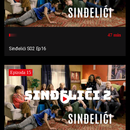
47 min
Sinđelići S02 Ep16
Epizoda 15