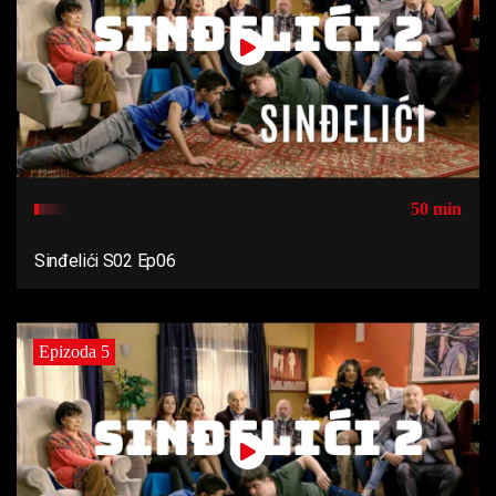
50 min
Sinđelići S02 Ep06
Epizoda 5