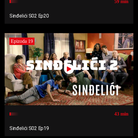
59 min
Sinđelići S02 Ep20
Epizoda 19
43 min
Sinđelići S02 Ep19