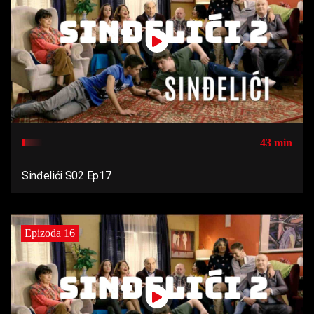
43 min
Sinđelići S02 Ep17
Epizoda 16