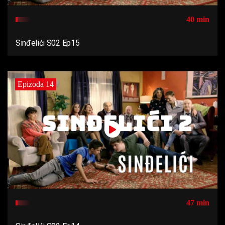
40 min
Sinđelići S02 Ep15
Epizoda 14
47 min