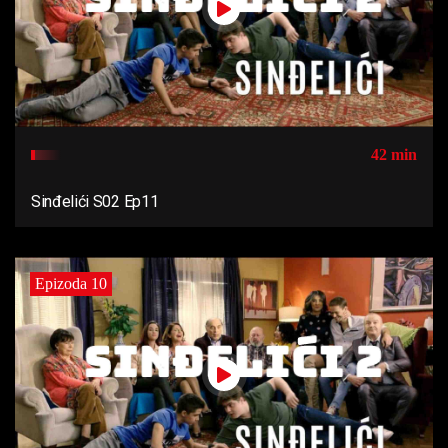
42 min
Sinđelići S02 Ep11
Epizoda 10