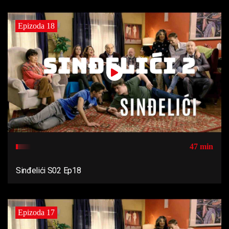
Epizoda 18
47 min
Sinđelići S02 Ep18
Epizoda 17