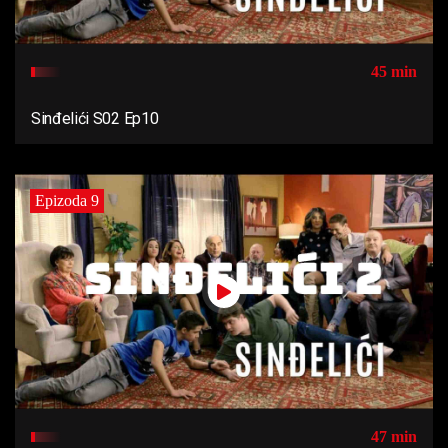
45 min
Sinđelići S02 Ep10
Epizoda 9
47 min