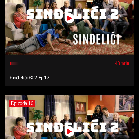
43 min
Sinđelići S02 Ep17
Epizoda 16