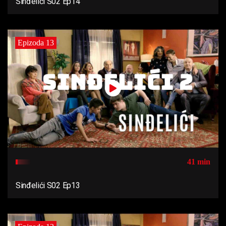
Sinđelići S02 Ep14
Epizoda 13
41 min
Sinđelići S02 Ep13