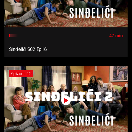
47 min
Sinđelići S02 Ep16
Epizoda 15