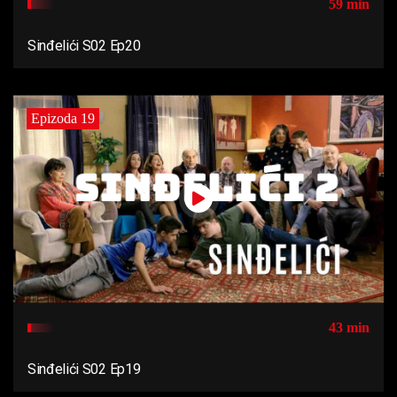
59 min
Sinđelići S02 Ep20
Epizoda 19
43 min
Sinđelići S02 Ep19