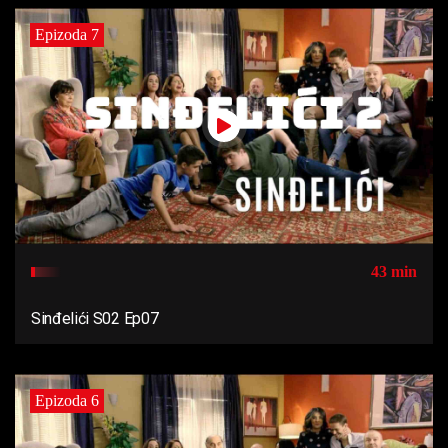
Epizoda 7
43 min
Sinđelići S02 Ep07
Epizoda 6