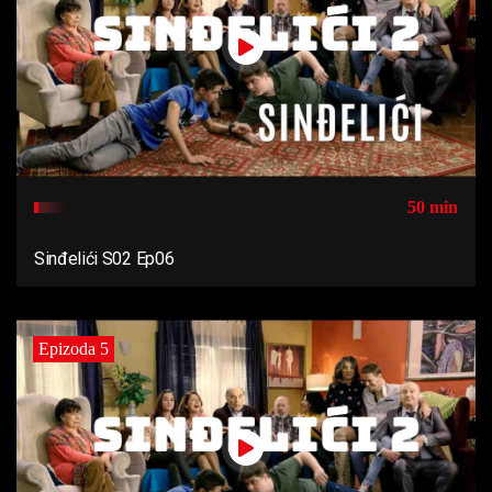
50 min
Sinđelići S02 Ep06
Epizoda 5