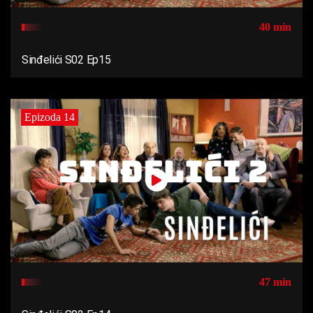
40 min
Sinđelići S02 Ep15
Epizoda 14
47 min