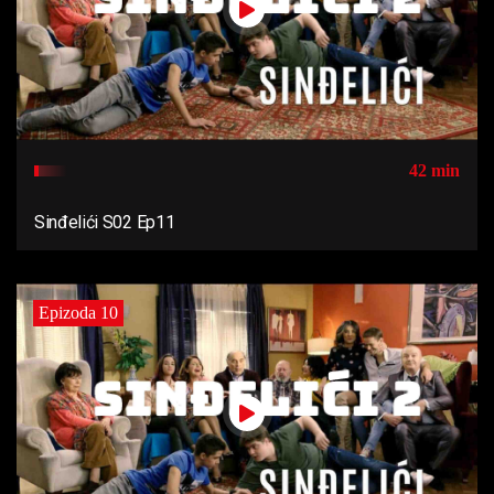
42 min
Sinđelići S02 Ep11
Epizoda 10