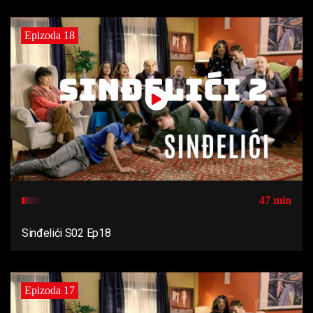
Epizoda 18
47 min
Sinđelići S02 Ep18
Epizoda 17