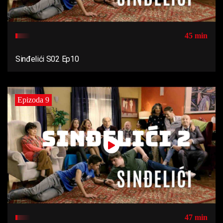
45 min
Sinđelići S02 Ep10
Epizoda 9
47 min