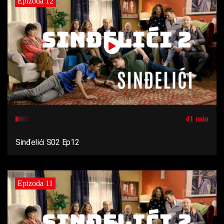
Epizoda 12
41 min
Sinđelići S02 Ep12
Epizoda 11