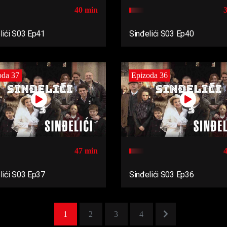
40 min
lići S03 Ep41
Sinđelići S03 Ep40
oda 37
Epizoda 36
47 min
lići S03 Ep37
Sinđelići S03 Ep36
1
2
3
4