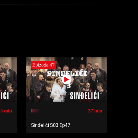
Epizoda 47
43 min
37 min
Sinđelići S03 Ep47