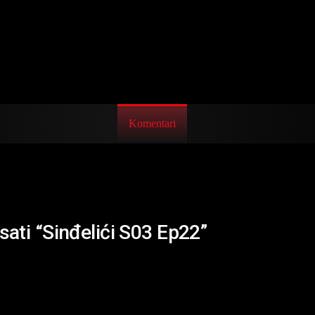
Komentari
sati “Sinđelići S03 Ep22”