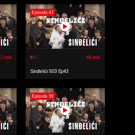
Epizoda 43
42 min
40 min
Sinđelići S03 Ep43
Epizoda 39