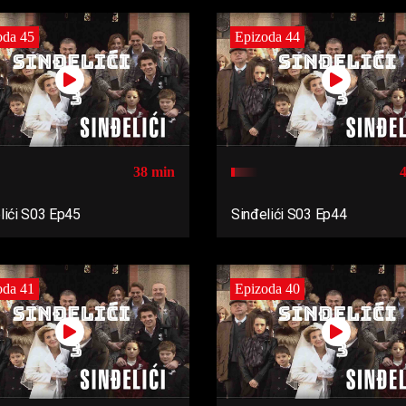
oda 45
Epizoda 44
38 min
lići S03 Ep45
Sinđelići S03 Ep44
oda 41
Epizoda 40