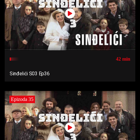
42 min
Sinđelići S03 Ep36
Epizoda 35