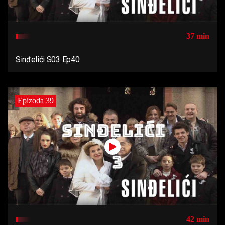
37 min
Sinđelići S03 Ep40
Epizoda 39
42 min