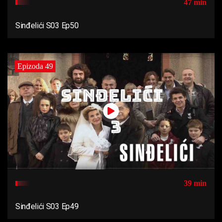
47 min
Sinđelići S03 Ep50
Epizoda 49
39 min
Sinđelići S03 Ep49