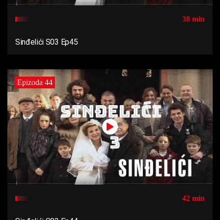
38 min
Sinđelići S03 Ep45
Epizoda 44
42 min