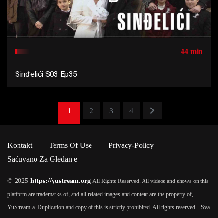
44 min
Sinđelići S03 Ep35
1
2
3
4
Kontakt
Terms Of Use
Privacy-Policy
Saćuvano Za Gledanje
© 2025
https://yustream.org
All Rights Reserved. All videos and shows on this
platform are trademarks of, and all related images and content are the property of,
YuStream-a. Duplication and copy of this is strictly prohibited. All rights reserved…
Sva