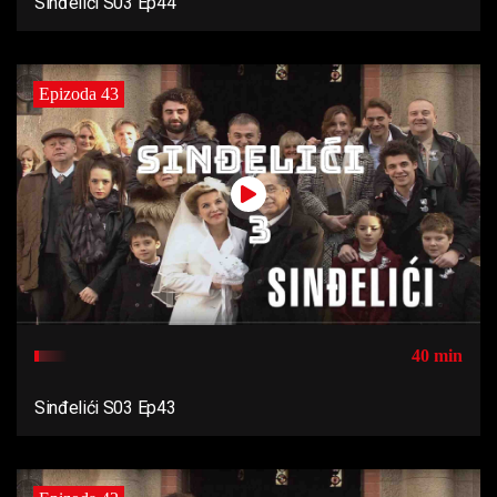
Sinđelići S03 Ep44
Epizoda 43
40 min
Sinđelići S03 Ep43