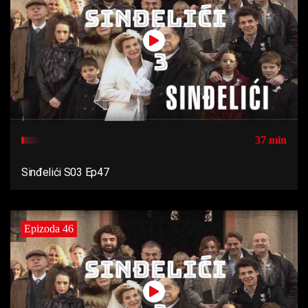
37 min
Sinđelići S03 Ep47
Epizoda 46