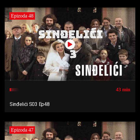
Epizoda 48
43 min
Sinđelići S03 Ep48
Epizoda 47