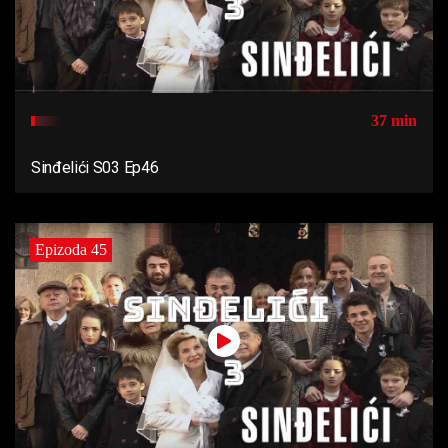
37 min
Sinđelići S03 Ep46
Epizoda 45