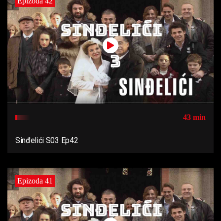
Epizoda 42
43 min
Sinđelići S03 Ep42
Epizoda 41