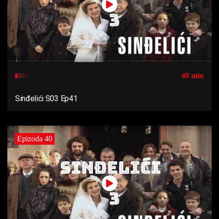
40 min
Sinđelići S03 Ep41
Epizoda 40