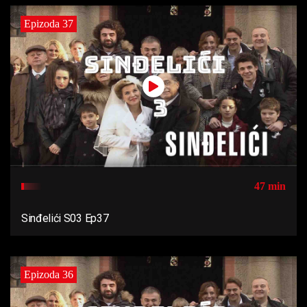
Epizoda 37
47 min
Sinđelići S03 Ep37
Epizoda 36