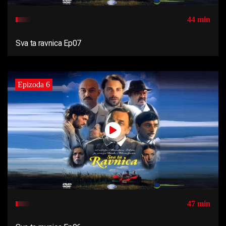
44 min
Sva ta ravnica Ep07
Epizoda 6
47 min