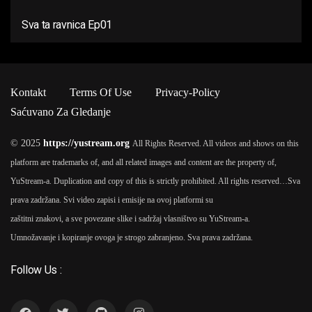
Sva ta ravnica Ep01
Kontakt
Terms Of Use
Privacy-Policy
Saćuvano Za Gledanje
© 2025
https://yustream.org
All Rights Reserved. All videos and shows on this
platform are trademarks of, and all related images and content are the property of,
YuStream-a. Duplication and copy of this is strictly prohibited. All rights reserved…
Sva
prava zadržana. Svi video zapisi i emisije na ovoj platformi su
zaštitni znakovi, a sve povezane slike i sadržaj vlasništvo su YuStream-a.
Umnožavanje i kopiranje ovoga je strogo zabranjeno. Sva prava zadržana.
Follow Us :