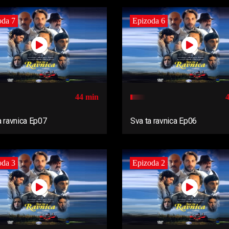
oda 7
Epizoda 6
44 min
a ravnica Ep07
Sva ta ravnica Ep06
oda 3
Epizoda 2