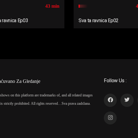
43 min
a ravnica Ep03
Sva ta ravnica Ep02
Follow Us :
aćuvano Za Gledanje
shows on this platform are trademarks of, and all related images
is strictly prohibited. All rights reserved…
Sva prava zadržana.