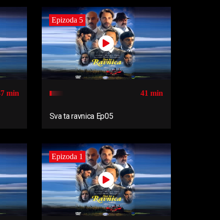
Epizoda 5
47 min
41 min
Sva ta ravnica Ep05
Epizoda 1