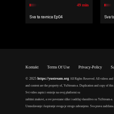
49 min
Sva ta ravnica Ep04
Sva t
Kontakt
Terms Of Use
Privacy-Policy
S
© 2025
https://yustream.org
All Rights Reserved. All videos and 
and content are the property of, YuStream-a. Duplication and copy of this 
Svi video zapisi i emisije na ovoj platformi su
zaštitni znakovi, a sve povezane slike i sadržaj vlasništvo su YuStream-a.
Umnožavanje i kopiranje ovoga je strogo zabranjeno. Sva prava zadržana.