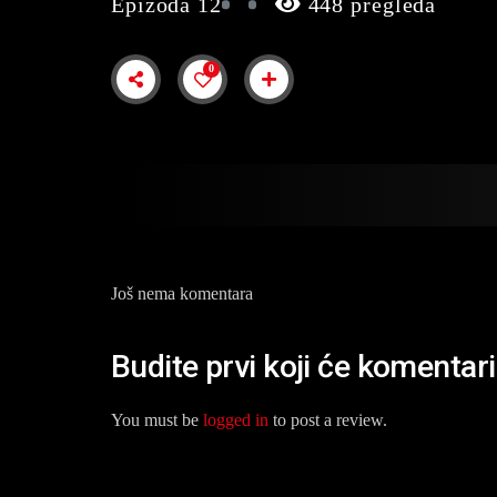
Epizoda 12
448 pregleda
0
Još nema komentara
Budite prvi koji će komentari
You must be
logged in
to post a review.