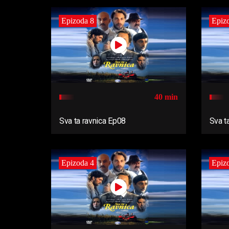
Epizoda 8
Epiz
40 min
Sva ta ravnica Ep08
Sva t
Epizoda 4
Epiz