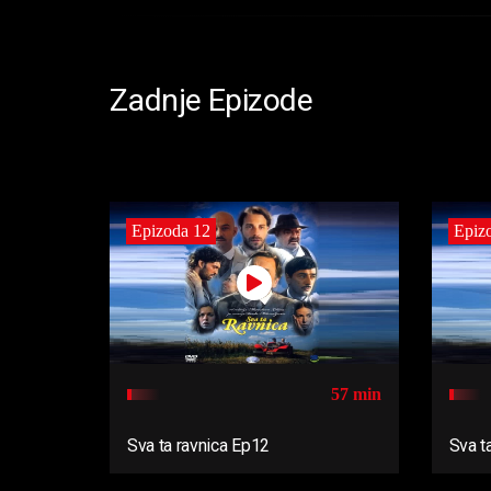
Zadnje Epizode
Epizoda 12
Epiz
57 min
Sva ta ravnica Ep12
Sva t