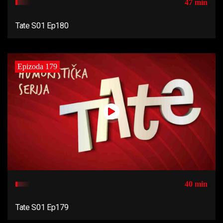
47 min
Tate S01 Ep180
Epizoda 179
40 min
Tate S01 Ep179