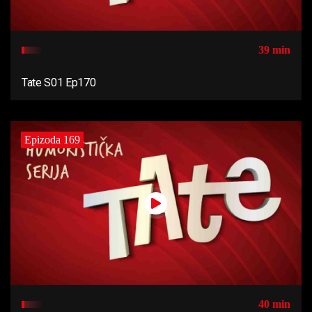
39 min
Tate S01 Ep170
Epizoda 169
40 min