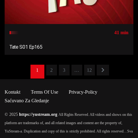
41 min
Tate S01 Ep165
1
2
3
…
12
Kontakt
Terms Of Use
Privacy-Policy
Saćuvano Za Gledanje
© 2025
https://yustream.org
All Rights Reserved. All videos and shows on this
platform are trademarks of, and all related images and content are the property of,
YuStream-a. Duplication and copy of this is strictly prohibited. All rights reserved…
Sva