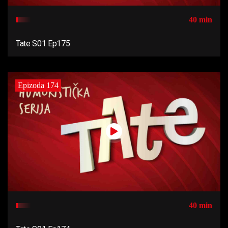
40 min
Tate S01 Ep175
Epizoda 174
40 min