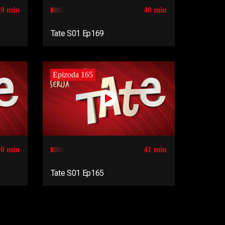
39 min
40 min
Tate S01 Ep169
Epizoda 165
40 min
41 min
Tate S01 Ep165