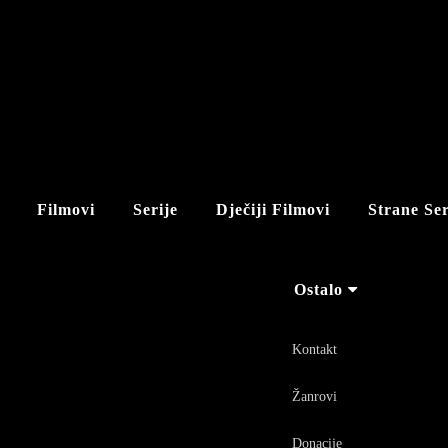
Filmovi
Serije
Dječiji Filmovi
Strane Ser
Ostalo
Kontakt
Žanrovi
Donacije