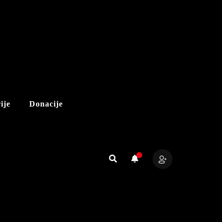
ije
Donacije