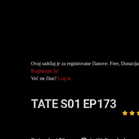
Ovaj sadržaj je za registrovane članove. Free, Donacija 
Registrujte Se
Već ste član?
Log in
TATE S01 EP173