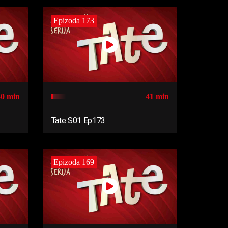
Epizoda 173
40 min
41 min
Tate S01 Ep173
Epizoda 169