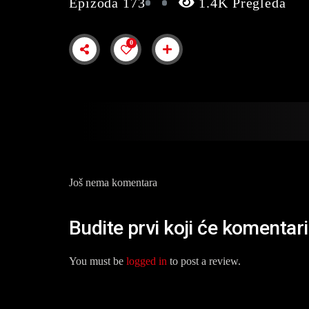
Epizoda 173
1.4K Pregleda
0
Još nema komentara
Budite prvi koji će komentar
You must be
logged in
to post a review.