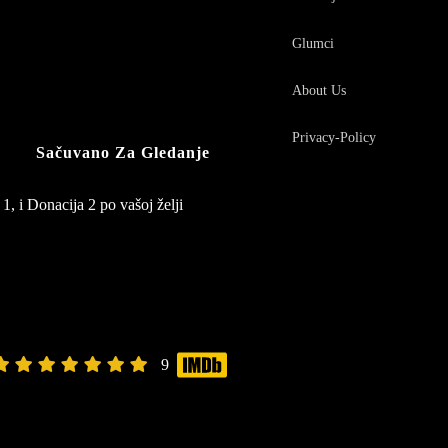
Glumci
About Us
Privacy-Policy
Sačuvano Za Gledanje
1, i Donacija 2 po vašoj želji
9