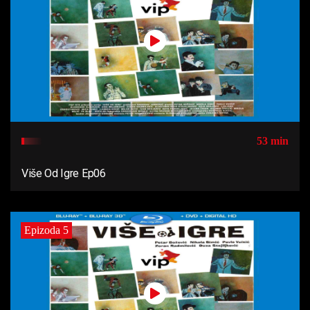
53 min
Više Od Igre Ep06
Epizoda 5