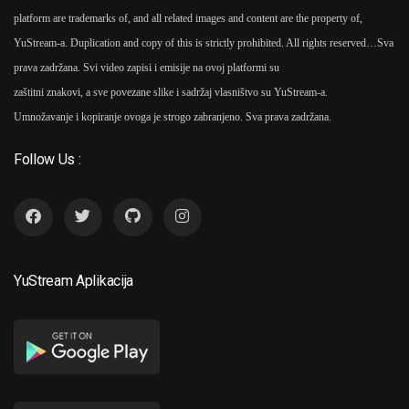
platform are trademarks of, and all related images and content are the property of,
YuStream-a. Duplication and copy of this is strictly prohibited. All rights reserved…
Sva
prava zadržana. Svi video zapisi i emisije na ovoj platformi su
zaštitni znakovi, a sve povezane slike i sadržaj vlasništvo su YuStream-a.
Umnožavanje i kopiranje ovoga je strogo zabranjeno. Sva prava zadržana.
Follow Us :
YuStream Aplikacija