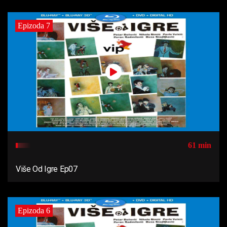
Epizoda 7
61 min
Više Od Igre Ep07
Epizoda 6