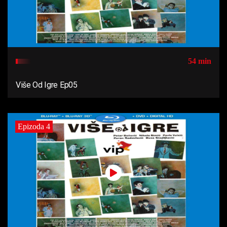
54 min
Više Od Igre Ep05
Epizoda 4