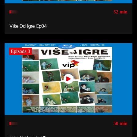
52 min
Više Od Igre Ep04
Epizoda 3
50 min