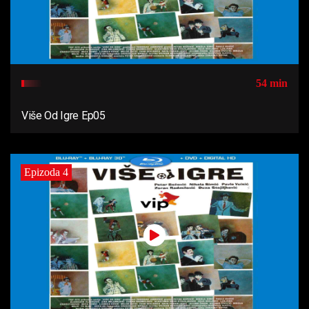
54 min
Više Od Igre Ep05
Epizoda 4