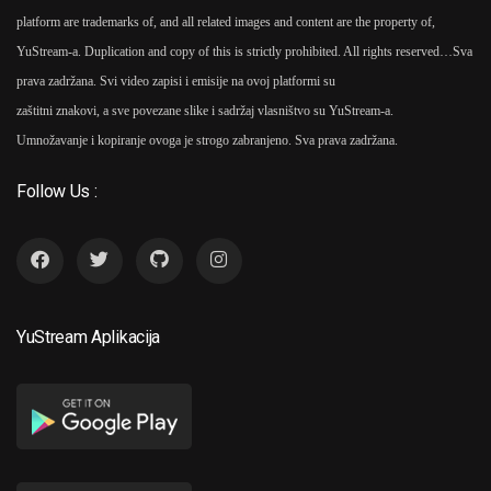
platform are trademarks of, and all related images and content are the property of,
YuStream-a. Duplication and copy of this is strictly prohibited. All rights reserved…
Sva
prava zadržana. Svi video zapisi i emisije na ovoj platformi su
zaštitni znakovi, a sve povezane slike i sadržaj vlasništvo su YuStream-a.
Umnožavanje i kopiranje ovoga je strogo zabranjeno. Sva prava zadržana.
Follow Us :
YuStream Aplikacija