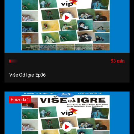
53 min
Više Od Igre Ep06
Epizoda 5