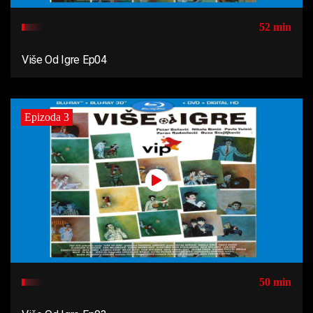
52 min
Više Od Igre Ep04
Epizoda 3
50 min