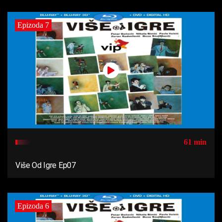
Epizoda 7
61 min
Više Od Igre Ep07
Epizoda 6