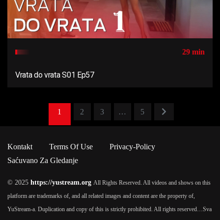
29 min
Vrata do vrata S01 Ep57
1
2
3
…
5
Kontakt
Terms Of Use
Privacy-Policy
Saćuvano Za Gledanje
© 2025
https://yustream.org
All Rights Reserved. All videos and shows on this
platform are trademarks of, and all related images and content are the property of,
YuStream-a. Duplication and copy of this is strictly prohibited. All rights reserved…
Sva