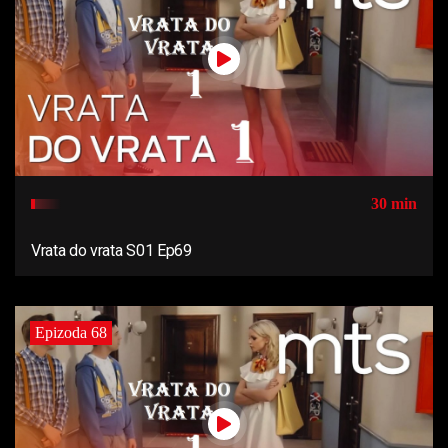
30 min
Vrata do vrata S01 Ep69
Epizoda 68