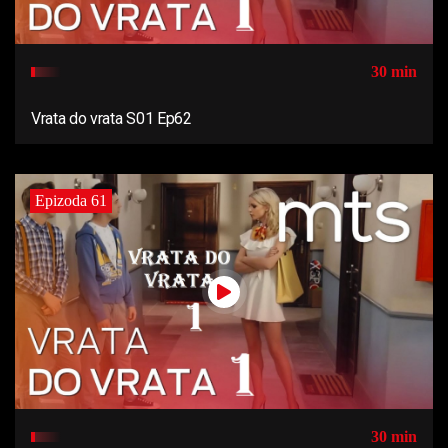
30 min
Vrata do vrata S01 Ep62
Epizoda 61
30 min