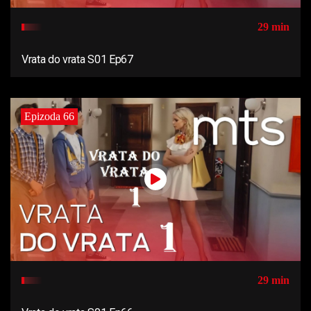
29 min
Vrata do vrata S01 Ep67
Epizoda 66
29 min