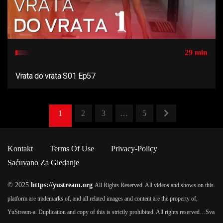
29 min
Vrata do vrata S01 Ep57
1
2
3
…
5
Kontakt
Terms Of Use
Privacy-Policy
Saćuvano Za Gledanje
© 2025
https://yustream.org
All Rights Reserved. All videos and shows on this
platform are trademarks of, and all related images and content are the property of,
YuStream-a. Duplication and copy of this is strictly prohibited. All rights reserved…
Sva