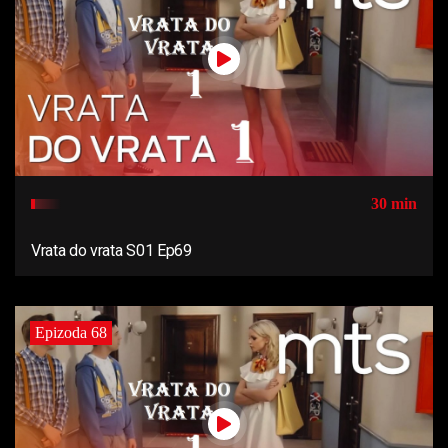
30 min
Vrata do vrata S01 Ep69
Epizoda 68