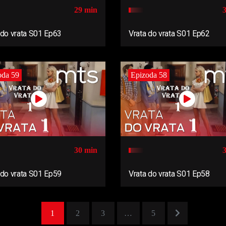
29 min
 do vrata S01 Ep63
Vrata do vrata S01 Ep62
oda 59
Epizoda 58
30 min
 do vrata S01 Ep59
Vrata do vrata S01 Ep58
1
2
3
…
5