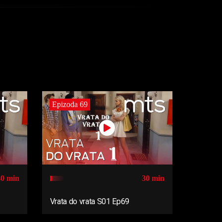
Epizoda 69
30 min
30 min
Vrata do vrata S01 Ep69