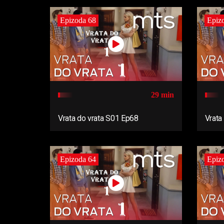
Epizoda 68
Epiz
29 min
Vrata do vrata S01 Ep68
Vrata
Epizoda 64
Epiz