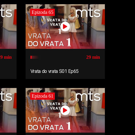
Epizoda 65
29 min
29 min
Vrata do vrata S01 Ep65
Epizoda 61