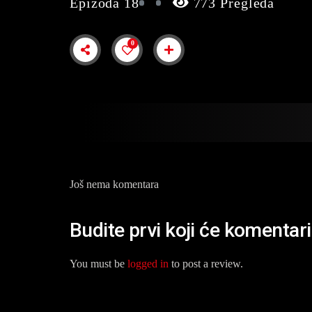
Epizoda 18
773 Pregleda
0
Još nema komentara
Budite prvi koji će komentar
You must be
logged in
to post a review.