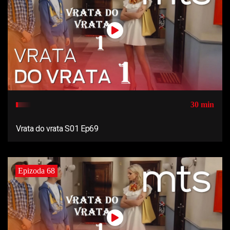
30 min
Vrata do vrata S01 Ep69
Epizoda 68