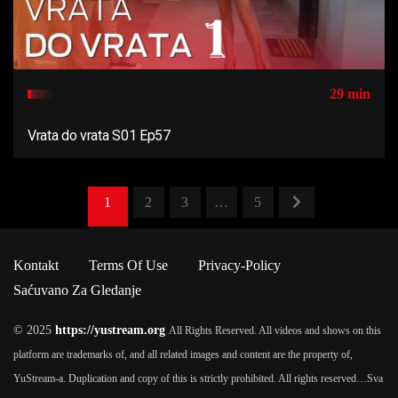
29 min
Vrata do vrata S01 Ep57
1
2
3
…
5
Kontakt
Terms Of Use
Privacy-Policy
Saćuvano Za Gledanje
© 2025
https://yustream.org
All Rights Reserved. All videos and shows on this
platform are trademarks of, and all related images and content are the property of,
YuStream-a. Duplication and copy of this is strictly prohibited. All rights reserved…
Sva