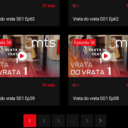
29 min
 do vrata S01 Ep63
Vrata do vrata S01 Ep62
oda 59
Epizoda 58
30 min
 do vrata S01 Ep59
Vrata do vrata S01 Ep58
1
2
3
…
5