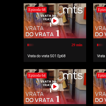
Epizoda 68
Epiz
29 min
Vrata do vrata S01 Ep68
Vrata
Epizoda 64
Epiz