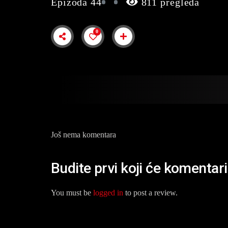
Epizoda 44
811 pregleda
0
Još nema komentara
Budite prvi koji će komentar
You must be
logged in
to post a review.