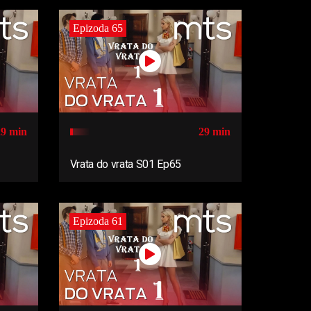
Epizoda 65
29 min
29 min
Vrata do vrata S01 Ep65
Epizoda 61