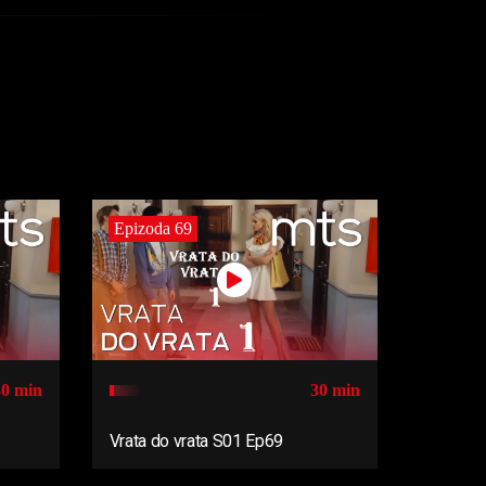
Epizoda 69
30 min
30 min
Vrata do vrata S01 Ep69