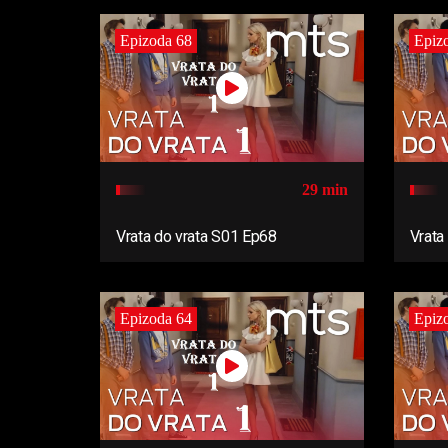
Epizoda 68
Epiz
29 min
Vrata do vrata S01 Ep68
Vrata
Epizoda 64
Epiz