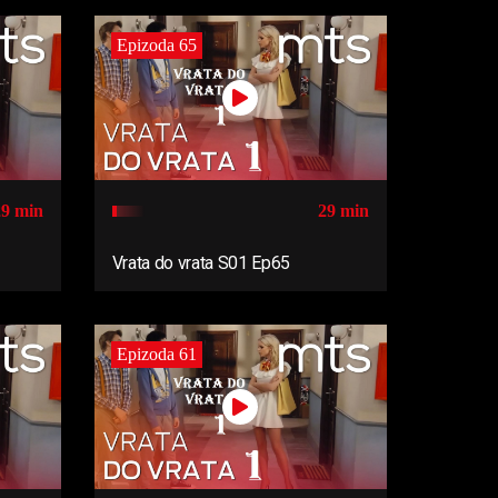
Epizoda 65
29 min
29 min
Vrata do vrata S01 Ep65
Epizoda 61