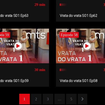
29 min
 do vrata S01 Ep63
Vrata do vrata S01 Ep62
oda 59
Epizoda 58
30 min
 do vrata S01 Ep59
Vrata do vrata S01 Ep58
1
2
3
…
5