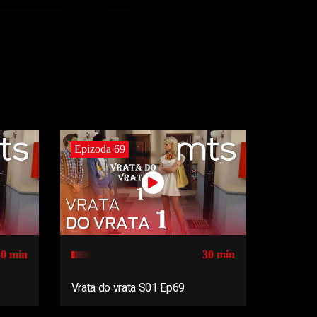
Epizoda 69
30 min
30 min
Vrata do vrata S01 Ep69