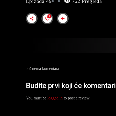
Epizoda 49
762 Pregleda
0
Još nema komentara
Budite prvi koji će komentar
You must be
logged in
to post a review.