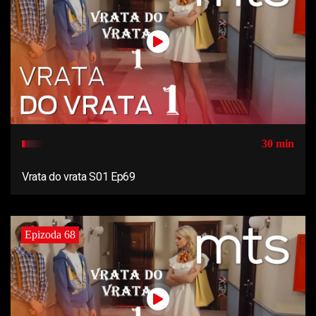
30 min
Vrata do vrata S01 Ep69
Epizoda 68