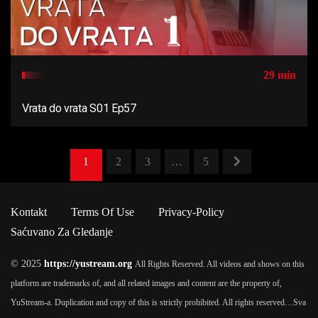
29 min
Vrata do vrata S01 Ep57
1
2
3
…
5
Kontakt
Terms Of Use
Privacy-Policy
Saćuvano Za Gledanje
© 2025
https://yustream.org
All Rights Reserved. All videos and shows on this
platform are trademarks of, and all related images and content are the property of,
YuStream-a. Duplication and copy of this is strictly prohibited. All rights reserved…
Sva