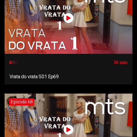
30 min
Vrata do vrata S01 Ep69
Epizoda 68