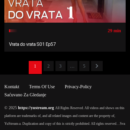
29 min
Vrata do vrata S01 Ep57
1
2
3
…
5
Kontakt
Terms Of Use
Privacy-Policy
Saćuvano Za Gledanje
© 2025
https://yustream.org
All Rights Reserved. All videos and shows on this
platform are trademarks of, and all related images and content are the property of,
YuStream-a. Duplication and copy of this is strictly prohibited. All rights reserved…
Sva